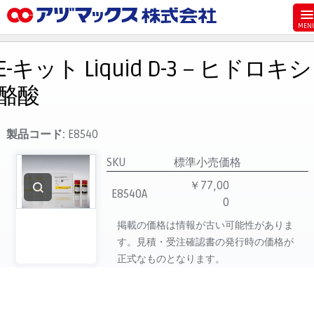
メニュー
ホーム
E-キット Liquid D-3－ヒドロキシ
お気に入り
酪酸
お買い物カゴ
ご注文
製品コード:
E8540
マイページ
SKU
標準小売価格
主要取扱ブランド
￥77,00
E8540A
0
代理店一覧
掲載の価格は情報が古い可能性がありま
製品検索
す。見積・受注確認書の発行時の価格が
見積発行
正式なものとなります。