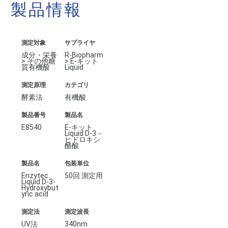
製品情報
測定対象
サプライヤ
成分・栄養
R-Biopharm
> その他糖
> E-キット
質有機酸
Liquid
測定原理
カテゴリ
酵素法
有機酸
製品番号
製品名
E8540
E-キット
Liquid D-3－
ヒドロキシ
酪酸
製品名
包装単位
Enzytec
50回 測定用
Liquid D-3-
Hydroxybut
yric acid
測定法
測定波長
UV法
340nm