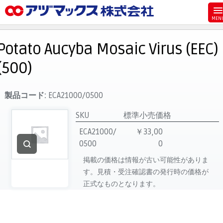
メニュー
ホーム
Potato Aucyba Mosaic Virus (EEC)
お気に入り
(500)
お買い物カゴ
ご注文
製品コード:
ECA21000/0500
マイページ
SKU
標準小売価格
主要取扱ブランド
ECA21000/
￥33,00
0500
0
代理店一覧
掲載の価格は情報が古い可能性がありま
製品検索
す。見積・受注確認書の発行時の価格が
見積発行
正式なものとなります。