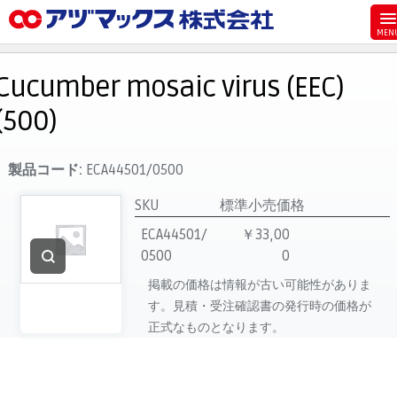
メニュー
ホーム
Cucumber mosaic virus (EEC)
お気に入り
(500)
お買い物カゴ
ご注文
製品コード:
ECA44501/0500
マイページ
SKU
標準小売価格
主要取扱ブランド
ECA44501/
￥33,00
0500
0
代理店一覧
掲載の価格は情報が古い可能性がありま
製品検索
す。見積・受注確認書の発行時の価格が
見積発行
正式なものとなります。