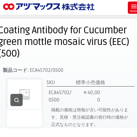
メニュー
ホーム
Coating Antibody for Cucumber
お気に入り
green mottle mosaic virus (EEC)
お買い物カゴ
(500)
ご注文
マイページ
製品コード:
ECA45702/0500
主要取扱ブランド
SKU
標準小売価格
代理店一覧
ECA45702/
￥40,00
製品検索
0500
0
掲載の価格は情報が古い可能性がありま
見積発行
す。見積・受注確認書の発行時の価格が
正式なものとなります。