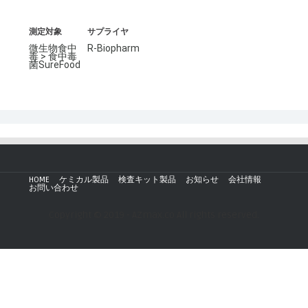
測定対象
サプライヤ
微生物食中
R-Biopharm
毒 > 食中毒
菌SureFood
HOME
ケミカル製品
検査キット製品
お知らせ
会社情報
お問い合わせ
Copyright © 2019 - AZmax.co All rights reserved.