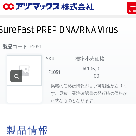
メニュー
ホーム
SureFast PREP DNA/RNA Virus
お気に入り
お買い物カゴ
製品コード:
F1051
ご注文
SKU
標準小売価格
マイページ
￥106,0
F1051
00
主要取扱ブランド
掲載の価格は情報が古い可能性がありま
代理店一覧
す。見積・受注確認書の発行時の価格が
製品検索
正式なものとなります。
見積発行
製品情報