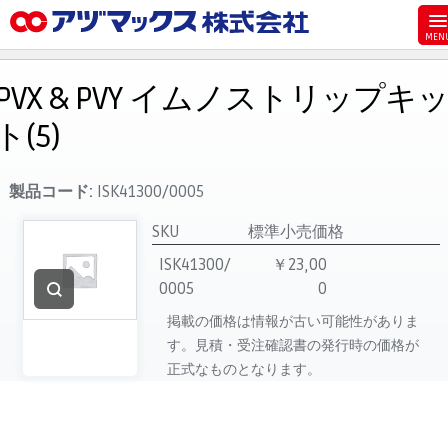
メニュー
ホーム
PVX & PVY イムノストリップキ
お気に入り
ト(5)
お買い物カゴ
ご注文
製品コード:
ISK41300/0005
マイページ
SKU
標準小売価格
主要取扱ブランド
ISK41300/
￥23,00
0005
0
代理店一覧
掲載の価格は情報が古い可能性がありま
製品検索
す。見積・受注確認書の発行時の価格が
見積発行
正式なものとなります。