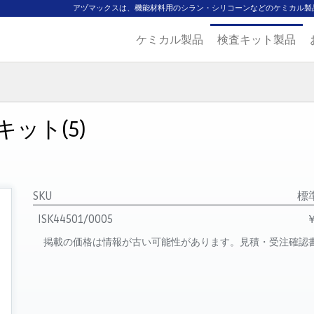
アヅマックスは、機能材料用のシラン・シリコーンなどのケミカル製
ケミカル製品
検査キット製品
ジ
主要取扱ブランド
代理店一覧
製品検索
見積発行
ット(5)
SKU
標
ISK44501/0005
￥
掲載の価格は情報が古い可能性があります。見積・受注確認