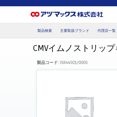
製品検索
主要取扱ブランド
代理店一覧
ホーム
お気に入り
お買い物カゴ
ご注文
マイペー
CMVイムノストリップキ
製品コード:
ISK44501/0005