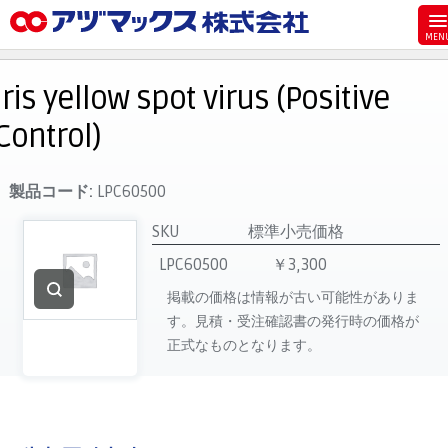
メニュー
ホーム
Iris yellow spot virus (Positive
お気に入り
Control)
お買い物カゴ
ご注文
製品コード:
LPC60500
マイページ
SKU
標準小売価格
主要取扱ブランド
LPC60500
￥3,300
代理店一覧
掲載の価格は情報が古い可能性がありま
す。見積・受注確認書の発行時の価格が
製品検索
正式なものとなります。
見積発行