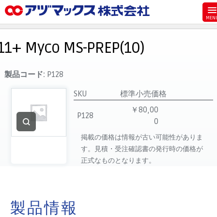
メニュー
ホーム
11+ Myco MS-PREP(10)
お気に入り
お買い物カゴ
製品コード:
P128
ご注文
SKU
標準小売価格
マイページ
￥80,00
P128
0
主要取扱ブランド
掲載の価格は情報が古い可能性がありま
代理店一覧
す。見積・受注確認書の発行時の価格が
製品検索
正式なものとなります。
見積発行
製品情報