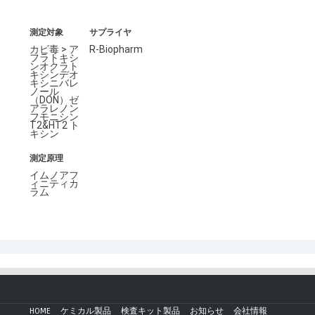
測定対象
サプライヤ
カビ毒 > ア
R-Biopharm
フラトキシ
ンオクラト
キシンデオ
キシニバレ
ノール
（DON）ゼ
アラレノン
フモニシン
T2&HT2 ト
キシン
測定原理
イムノアフ
ィニティカ
ラム
HOME
ケミカル製品
検査キット製品
お知らせ
会社情報