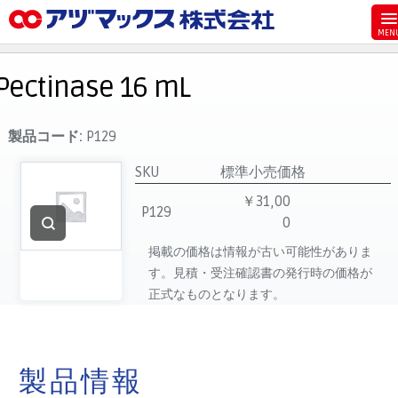
メニュー
ホーム
Pectinase 16 mL
お気に入り
お買い物カゴ
製品コード:
P129
ご注文
SKU
標準小売価格
マイページ
￥31,00
P129
0
主要取扱ブランド
掲載の価格は情報が古い可能性がありま
代理店一覧
す。見積・受注確認書の発行時の価格が
製品検索
正式なものとなります。
見積発行
製品情報