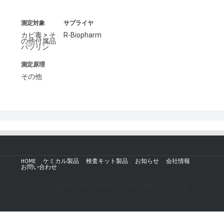
測定対象
サプライヤ
カビ毒 > そ
R-Biopharm
の他付属品
パツリン
測定原理
その他
HOME
ケミカル製品
検査キット製品
お知らせ
会社情報
お問い合わせ
Copyright © 2019 - AZmax.co All rights reserved.