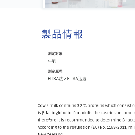
製品情報
測定対象
牛乳
測定原理
ELISA法 > ELISA迅速
Cow’s milk contains 3.2 % proteins which consist o
is β-lactoglobulin. For adults the caseins become 
therefore it is recommended to determine β-lactog
According to the regulation (EU) No. 1169/2011, mil
New Zealand.