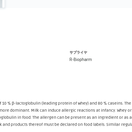
サプライヤ
R-Biopharm
f 10 % β-lactoglobulin (leading protein of whey) and 80 % caseins. Th
more dominant. Milk can induce allergic reactions at infancy. Whey or
lobulin in food. The allergen can be present as an ingredient or as 
k and products thereof must be declared on food labels. Similar regulat