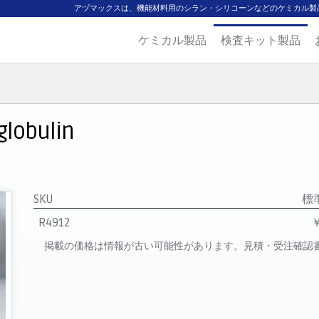
アヅマックスは、機能材料用のシラン・シリコーンなどのケミカル製
ケミカル製品
検査キット製品
ジ
主要取扱ブランド
代理店一覧
製品検索
見積発行
globulin
SKU
標
R4912
￥
掲載の価格は情報が古い可能性があります。見積・受注確認