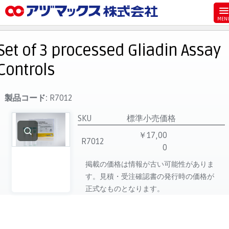
メニュー
ホーム
Set of 3 processed Gliadin Assay
お気に入り
Controls
お買い物カゴ
ご注文
製品コード:
R7012
マイページ
SKU
標準小売価格
主要取扱ブランド
￥17,00
R7012
0
代理店一覧
掲載の価格は情報が古い可能性がありま
製品検索
す。見積・受注確認書の発行時の価格が
見積発行
正式なものとなります。