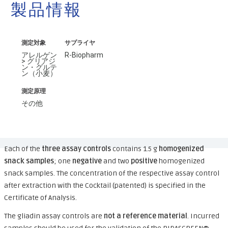
製品情報
測定対象
サプライヤ
アレルゲン
R-Biopharm
> グリアジ
ン・グルテ
ン（小麦）
測定原理
その他
Each of the
three assay controls
contains 1.5 g
homogenized
snack samples
; one
negative
and two
positive
homogenized
snack samples. The concentration of the respective assay control
after extraction with the Cocktail (patented) is specified in the
Certificate of Analysis.
The gliadin assay controls are
not a reference material
. Incurred