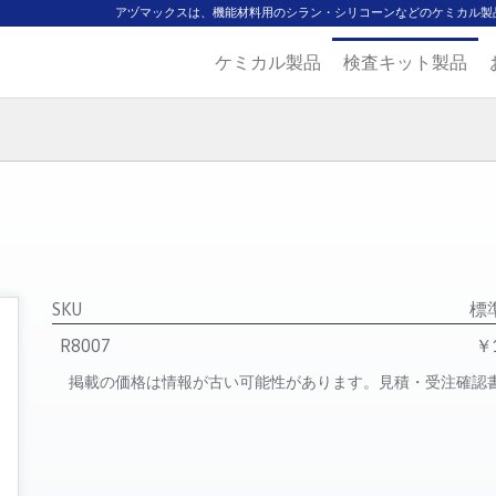
アヅマックスは、機能材料用のシラン・シリコーンなどのケミカル製
ケミカル製品
検査キット製品
ジ
主要取扱ブランド
代理店一覧
製品検索
見積発行
SKU
標
R8007
￥1
掲載の価格は情報が古い可能性があります。見積・受注確認