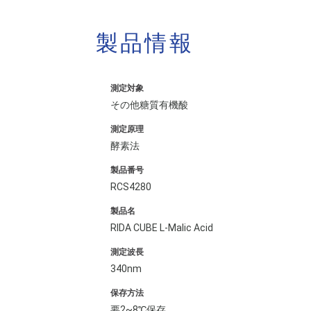
製品情報
測定対象
その他糖質有機酸
測定原理
酵素法
製品番号
RCS4280
製品名
RIDA CUBE L-Malic Acid
測定波長
340nm
保存方法
要2~8℃保存