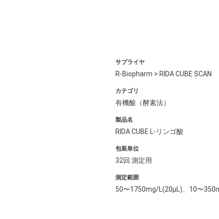
サプライヤ
R-Biopharm > RIDA CUBE SCAN
カテゴリ
有機酸（酵素法）
製品名
RIDA CUBE L-リンゴ酸
包装単位
32回 測定用
測定範囲
50〜1750mg/L(20μL)、10〜350m