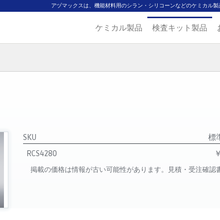
アヅマックスは、機能材料用のシラン・シリコーンなどのケミカル製
ケミカル製品
検査キット製品
ジ
主要取扱ブランド
代理店一覧
製品検索
見積発行
SKU
標
RCS4280
￥
掲載の価格は情報が古い可能性があります。見積・受注確認