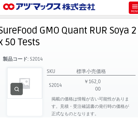
メニュー
ホーム
SureFood GMO Quant RUR Soya 2
お気に入り
x 50 Tests
お買い物カゴ
ご注文
製品コード:
S2014
マイページ
SKU
標準小売価格
主要取扱ブランド
￥162,0
S2014
00
代理店一覧
掲載の価格は情報が古い可能性がありま
製品検索
す。見積・受注確認書の発行時の価格が
見積発行
正式なものとなります。