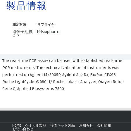
製品情報
測定対象
サプライヤ
遺伝子組換
R-Biopharm
え >
The real-time PCR assay can be used with established real-time
PCR instruments. The technical validation of instruments was
performed on Agilent Mx3005P, Agilent AriaDx, BioRad CFX96,
Roche LightCycler®480 II/ Roche cobas z Analyzer, Qiagen Rotor-
Gene Q, Applied Biosystems 7500.
HOME
ケミカル製品
検査キット製品
お知らせ
会社情報
お問い合わせ