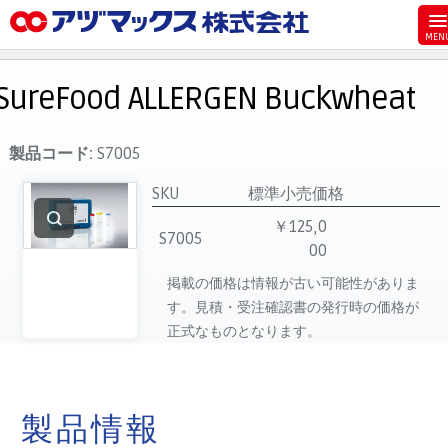
メニュー
ホーム
SureFood ALLERGEN Buckwheat
お気に入り
お買い物カゴ
製品コード:
S7005
ご注文
SKU
標準小売価格
マイページ
￥125,0
S7005
00
主要取扱ブランド
掲載の価格は情報が古い可能性がありま
代理店一覧
す。見積・受注確認書の発行時の価格が
製品検索
正式なものとなります。
見積発行
製品情報