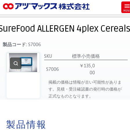
メニュー
ホーム
SureFood ALLERGEN 4plex Cereal
お気に入り
お買い物カゴ
製品コード:
S7006
ご注文
SKU
標準小売価格
マイページ
￥135,0
S7006
00
主要取扱ブランド
掲載の価格は情報が古い可能性がありま
代理店一覧
す。見積・受注確認書の発行時の価格が
製品検索
正式なものとなります。
見積発行
製品情報