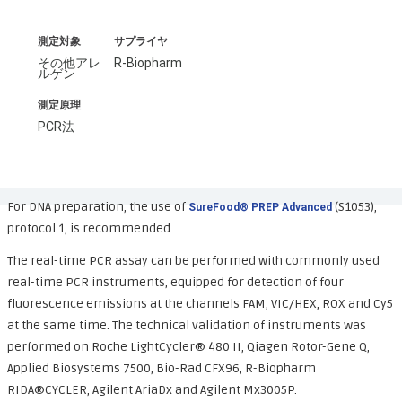
測定対象
サプライヤ
その他アレ
R-Biopharm
ルゲン
測定原理
PCR法
For DNA preparation, the use of
(S1053),
SureFood® PREP Advanced
protocol 1, is recommended.
The real-time PCR assay can be performed with commonly used
real-time PCR instruments, equipped for detection of four
fluorescence emissions at the channels FAM, VIC/HEX, ROX and Cy5
at the same time. The technical validation of instruments was
performed on Roche LightCycler® 480 II, Qiagen Rotor-Gene Q,
Applied Biosystems 7500, Bio-Rad CFX96, R-Biopharm
RIDA®CYCLER, Agilent AriaDx and Agilent Mx3005P.