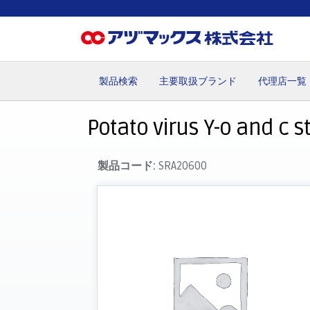
製品検索
主要取扱ブランド
代理店一覧
ホーム
お気に入り
お買い物カゴ
ご注文
マイペー
Potato virus Y-o and c s
製品コード:
SRA20600