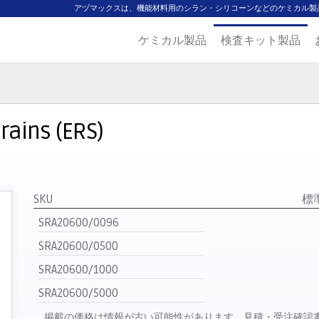
アヅマックスは、機能材料用のシラン・シリコーンなどのケミカル製
ケミカル製品
検査キット製品
ジ
主要取扱ブランド
代理店一覧
製品検索
見積発行
trains (ERS)
SKU
標
SRA20600/0096
SRA20600/0500
SRA20600/1000
SRA20600/5000
掲載の価格は情報が古い可能性があります。見積・受注確認