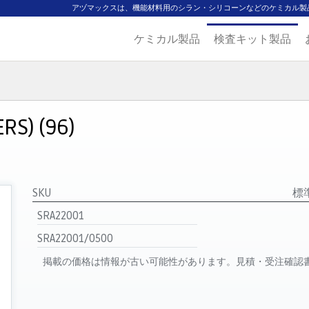
アヅマックスは、機能材料用のシラン・シリコーンなどのケミカル製
ケミカル製品
検査キット製品
ジ
主要取扱ブランド
代理店一覧
製品検索
見積発行
ERS) (96)
SKU
標
SRA22001
SRA22001/0500
掲載の価格は情報が古い可能性があります。見積・受注確認