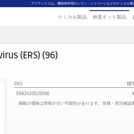
アヅマックスは、機能材料用のシラン・シリコーンなどのケミカル製
ケミカル製品
検査キット製品
ジ
主要取扱ブランド
代理店一覧
製品検索
見積発行
rus (ERS) (96)
SKU
標
SRA24100/0096
￥
掲載の価格は情報が古い可能性があります。見積・受注確認