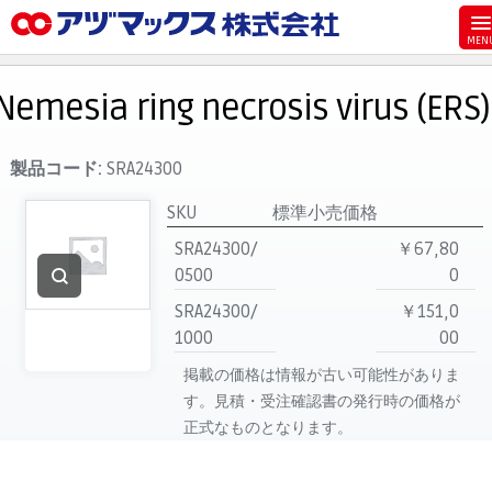
メニュー
ホーム
Nemesia ring necrosis virus (ERS)
お気に入り
お買い物カゴ
製品コード:
SRA24300
ご注文
SKU
標準小売価格
マイページ
SRA24300/
￥67,80
0500
0
主要取扱ブランド
SRA24300/
￥151,0
代理店一覧
1000
00
製品検索
掲載の価格は情報が古い可能性がありま
見積発行
す。見積・受注確認書の発行時の価格が
正式なものとなります。