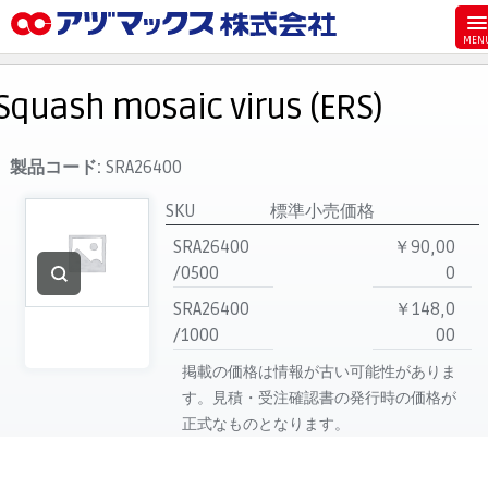
メニュー
ホーム
Squash mosaic virus (ERS)
お気に入り
お買い物カゴ
製品コード:
SRA26400
ご注文
SKU
標準小売価格
マイページ
SRA26400
￥90,00
/0500
0
主要取扱ブランド
SRA26400
￥148,0
代理店一覧
/1000
00
製品検索
掲載の価格は情報が古い可能性がありま
見積発行
す。見積・受注確認書の発行時の価格が
正式なものとなります。