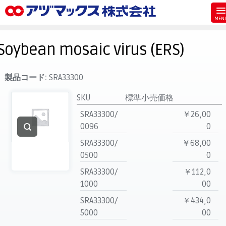
メニュー
ホーム
Soybean mosaic virus (ERS)
お気に入り
お買い物カゴ
製品コード:
SRA33300
ご注文
SKU
標準小売価格
マイページ
SRA33300/
￥26,00
0096
0
主要取扱ブランド
SRA33300/
￥68,00
代理店一覧
0500
0
製品検索
SRA33300/
￥112,0
見積発行
1000
00
SRA33300/
￥434,0
5000
00