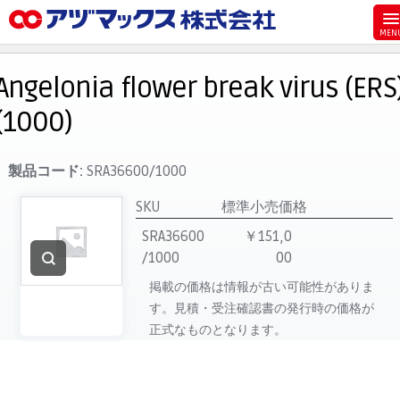
メニュー
ホーム
Angelonia flower break virus (ERS
お気に入り
(1000)
お買い物カゴ
ご注文
製品コード:
SRA36600/1000
マイページ
SKU
標準小売価格
主要取扱ブランド
SRA36600
￥151,0
/1000
00
代理店一覧
掲載の価格は情報が古い可能性がありま
製品検索
す。見積・受注確認書の発行時の価格が
見積発行
正式なものとなります。