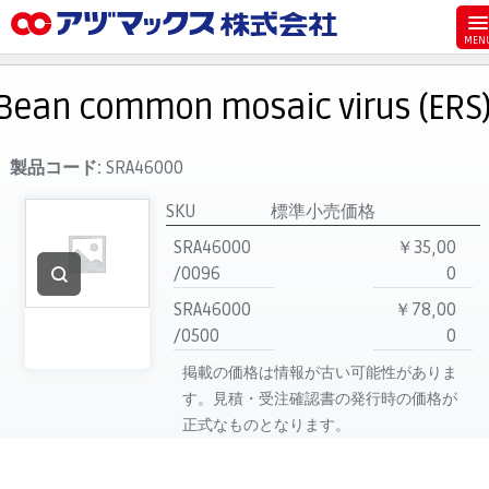
メニュー
ホーム
Bean common mosaic virus (ERS
お気に入り
お買い物カゴ
製品コード:
SRA46000
ご注文
SKU
標準小売価格
マイページ
SRA46000
￥35,00
/0096
0
主要取扱ブランド
SRA46000
￥78,00
代理店一覧
/0500
0
製品検索
掲載の価格は情報が古い可能性がありま
見積発行
す。見積・受注確認書の発行時の価格が
正式なものとなります。