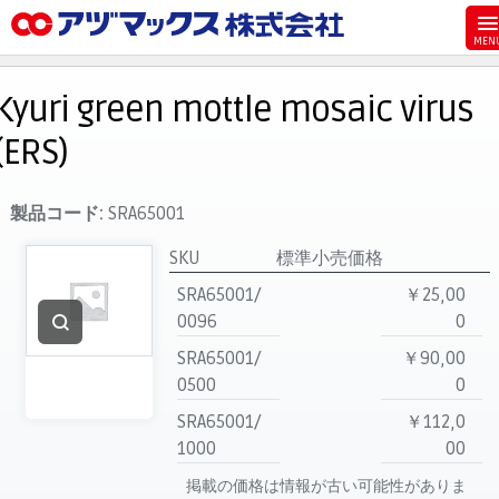
メニュー
ホーム
Kyuri green mottle mosaic virus
お気に入り
(ERS)
お買い物カゴ
ご注文
製品コード:
SRA65001
マイページ
SKU
標準小売価格
主要取扱ブランド
SRA65001/
￥25,00
0096
0
代理店一覧
SRA65001/
￥90,00
製品検索
0500
0
見積発行
SRA65001/
￥112,0
1000
00
掲載の価格は情報が古い可能性がありま