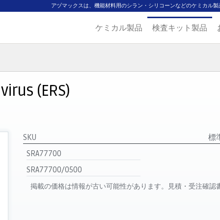
アヅマックスは、機能材料用のシラン・シリコーンなどのケミカル製
ケミカル製品
検査キット製品
ジ
主要取扱ブランド
代理店一覧
製品検索
見積発行
virus (ERS)
SKU
標
SRA77700
SRA77700/0500
掲載の価格は情報が古い可能性があります。見積・受注確認