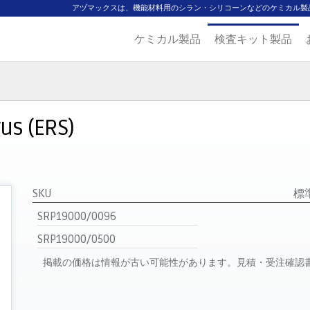
アヅマックスは、機能材料用のシラン・シリコーンなどのケミカル製
ケミカル製品
検査キット製品
ジ
主要取扱ブランド
代理店一覧
製品検索
見積発行
us (ERS)
SKU
標
SRP19000/0096
SRP19000/0500
掲載の価格は情報が古い可能性があります。見積・受注確認