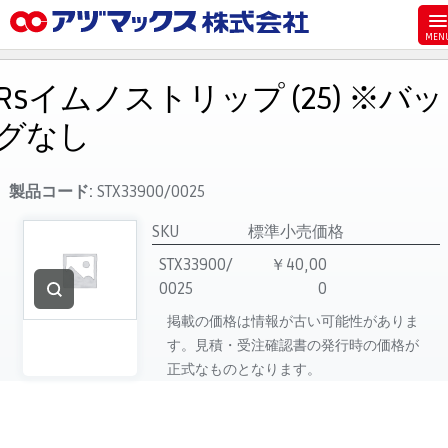
メニュー
ホーム
Rsイムノストリップ (25) ※バッ
お気に入り
グなし
お買い物カゴ
ご注文
製品コード:
STX33900/0025
マイページ
SKU
標準小売価格
主要取扱ブランド
STX33900/
￥40,00
0025
0
代理店一覧
掲載の価格は情報が古い可能性がありま
製品検索
す。見積・受注確認書の発行時の価格が
見積発行
正式なものとなります。