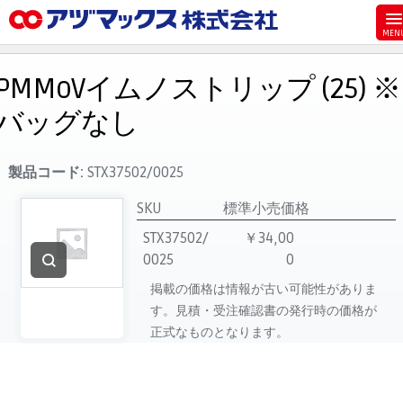
メニュー
ホーム
PMMoVイムノストリップ (25) ※
お気に入り
バッグなし
お買い物カゴ
ご注文
製品コード:
STX37502/0025
マイページ
SKU
標準小売価格
主要取扱ブランド
STX37502/
￥34,00
0025
0
代理店一覧
掲載の価格は情報が古い可能性がありま
製品検索
す。見積・受注確認書の発行時の価格が
見積発行
正式なものとなります。