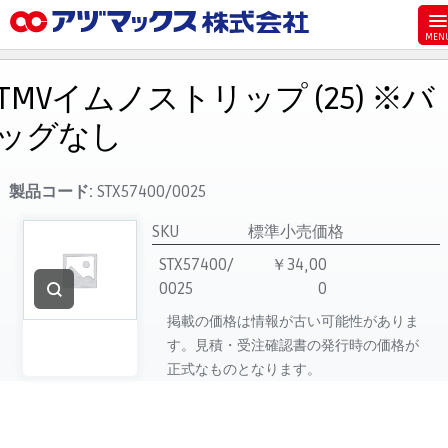
メニュー
ホーム
TMVイムノストリップ (25) ※バ
お気に入り
ッグなし
お買い物カゴ
ご注文
製品コード:
STX57400/0025
マイページ
SKU
標準小売価格
主要取扱ブランド
STX57400/
￥34,00
0025
0
代理店一覧
掲載の価格は情報が古い可能性がありま
製品検索
す。見積・受注確認書の発行時の価格が
見積発行
正式なものとなります。