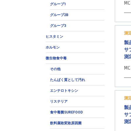
MC
グループ1
グループ2B
グループ3
測
ヒスタミン
製
ホルモン
サ
測
微生物食中毒
MC
その他
たんぱく質として汚れ
エンテロトキシン
測
リステリア
製
食中毒菌SUREFOOD
サ
測
飲料腐敗変敗原因菌