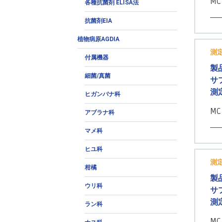
MC
各種抗菌剤 ELISA法
抗菌剤EIA
植物病原AGDIA
測
付属機器
製
細菌/真菌
サ
測
ヒガンバナ科
MC
アブラナ科
マメ科
ヒユ科
測
柑橘
製
ウリ科
サ
測
ラン科
MC