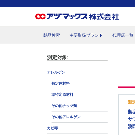
製品検索
主要取扱ブランド
代理店一覧
ホーム
お気に入り
お買い物カゴ
ご注文
マイペー
測定対象:
アレルゲン
特定原材料
準特定原材料
測
その他ナッツ類
製
その他アレルゲン
サ
測
カビ毒