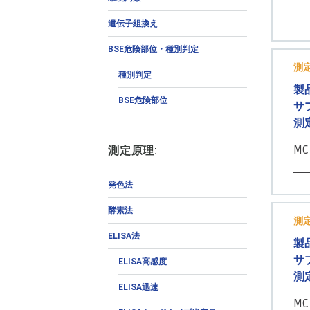
遺伝子組換え
BSE危険部位・種別判定
測
種別判定
製
BSE危険部位
サ
測
MC
測定原理:
発色法
酵素法
測
ELISA法
製
サ
ELISA高感度
測
ELISA迅速
MC