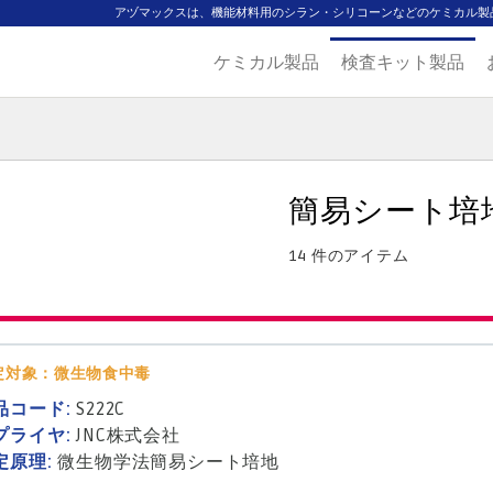
アヅマックスは、機能材料用のシラン・シリコーンなどのケミカル製
ケミカル製品
検査キット製品
ジ
主要取扱ブランド
代理店一覧
製品検索
見積発行
簡易シート培
14 件のアイテム
定対象：微生物食中毒
品コード:
S222C
プライヤ:
JNC株式会社
定原理:
微生物学法
簡易シート培地