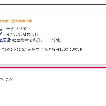
定対象：微生物食中毒
品コード:
S250C10
プライヤ:
JNC株式会社
定原理:
微生物学法
簡易シート培地
-Media Pad SA 黄色ブドウ球菌用1000(10枚/P)
のアイテム