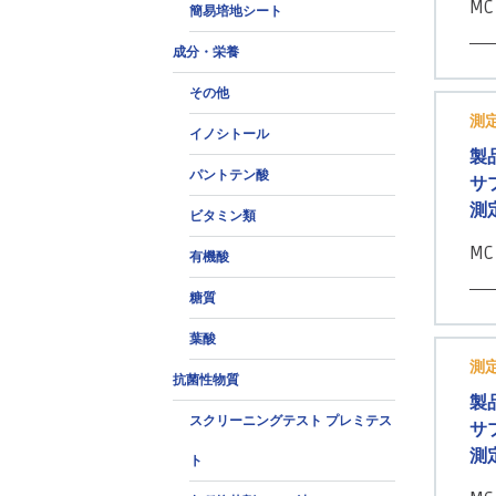
MC
簡易培地シート
成分・栄養
その他
測
イノシトール
製
パントテン酸
サ
測
ビタミン類
MC
有機酸
糖質
葉酸
測
抗菌性物質
製
スクリーニングテスト プレミテス
サ
測
ト