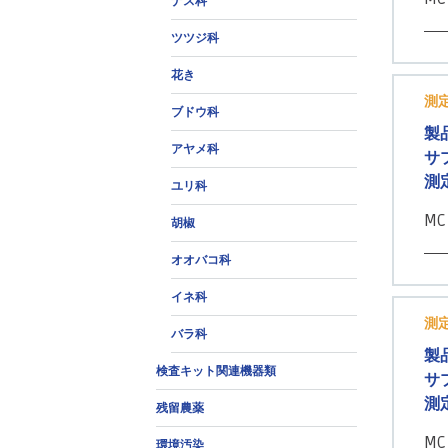
ナス科
ツツジ科
花き
測
ブドウ科
製
アヤメ科
サ
測
ユリ科
MC
胡椒
オオバコ科
イネ科
測
バラ科
製
検査キット関連機器類
サ
測
残留農薬
MC
環境汚染