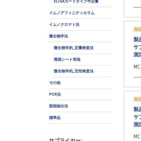
ELISAカードタイプ半定量
イムノアフィニティカラム
イムノクロマト法
測
微生物学法
製
サ
微生物学的_定量検査法
測
簡易シート培地
MC
微生物学的_定性検査法
その他
PCR法
測
固相抽出法
製
サ
標準品
測
MC
サプライヤー: