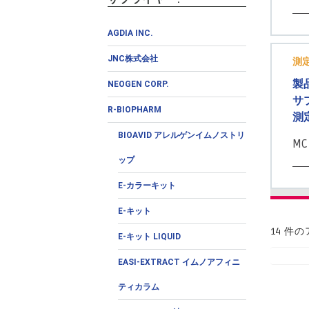
AGDIA INC.
JNC株式会社
測
製
NEOGEN CORP.
サ
R-BIOPHARM
測
BIOAVID アレルゲンイムノストリ
MC
ップ
E-カラーキット
E-キット
14 件
E-キット LIQUID
EASI-EXTRACT イムノアフィニ
ティカラム