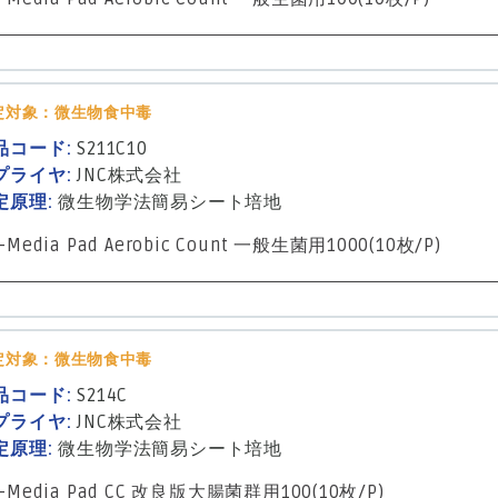
定対象：微生物食中毒
品コード:
S211C10
プライヤ:
JNC株式会社
定原理:
微生物学法
簡易シート培地
-Media Pad Aerobic Count 一般生菌用1000(10枚/P)
定対象：微生物食中毒
品コード:
S214C
プライヤ:
JNC株式会社
定原理:
微生物学法
簡易シート培地
-Media Pad CC 改良版大腸菌群用100(10枚/P)