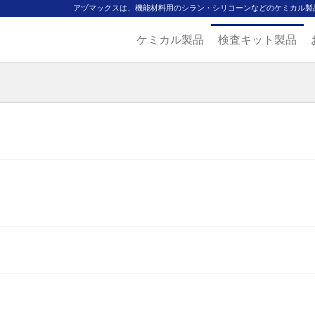
アヅマックスは、機能材料用のシラン・シリコーンなどのケミカル製
ケミカル製品
検査キット製品
ジ
主要取扱ブランド
代理店一覧
製品検索
見積発行