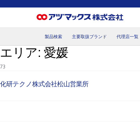
製品検索
主要取扱ブランド
代理店一覧
エリア:
愛媛
ホーム
お気に入り
お買い物カゴ
ご注文
マイペー
73
化研テクノ株式会社松山営業所