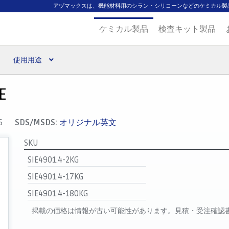
アヅマックスは、機能材料用のシラン・シリコーンなどのケミカル製
ケミカル製品
検査キット製品
使用用途
扱ブランド
代理店一覧
支払い
製品検索
見積発行
E
6
SDS/MSDS:
オリジナル英文
SKU
SIE4901.4-2KG
SIE4901.4-17KG
SIE4901.4-180KG
掲載の価格は情報が古い可能性があります。見積・受注確認