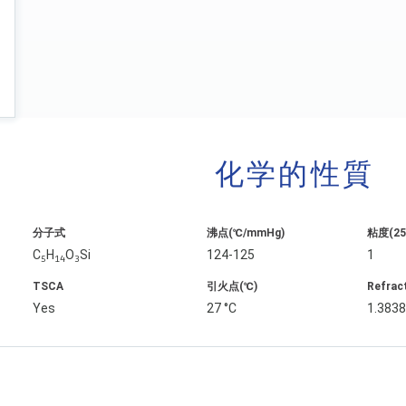
化学的性質
分子式
沸点(℃/mmHg)
粘度(25˚
C
H
O
Si
124-125
1
5
14
3
TSCA
引火点(℃)
Refrac
Yes
27 °C
1.383