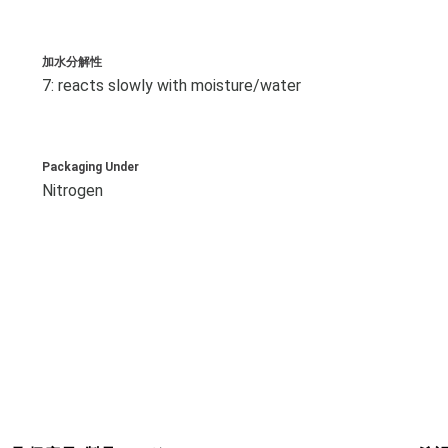
加水分解性
7: reacts slowly with moisture/water
Packaging Under
Nitrogen