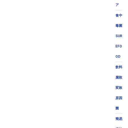
ア
食中
毒菌
SUR
EFO
OD
飲料
腐敗
変敗
原因
菌
簡易