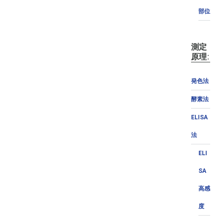
部位
測定
原理:
発色法
酵素法
ELISA
法
ELI
SA
高感
度