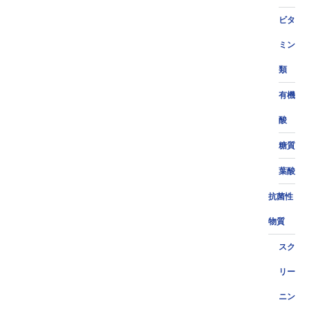
ビタ
ミン
類
有機
酸
糖質
葉酸
抗菌性
物質
スク
リー
ニン