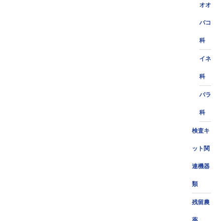
オオ
バコ
科
イネ
科
バラ
科
検査キ
ット関
連機器
類
残留農
薬