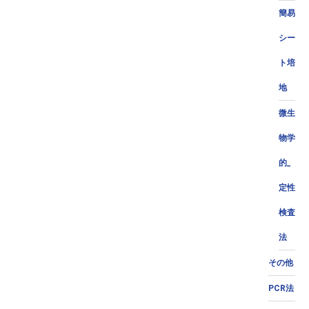
簡易
シー
ト培
地
微生
物学
的_
定性
検査
法
その他
PCR法