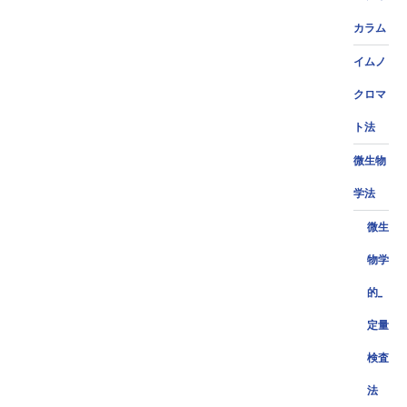
カラム
イムノ
クロマ
ト法
微生物
学法
微生
物学
的_
定量
検査
法