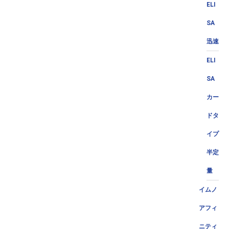
ELI
SA
迅速
ELI
SA
カー
ドタ
イプ
半定
量
イムノ
アフィ
ニティ