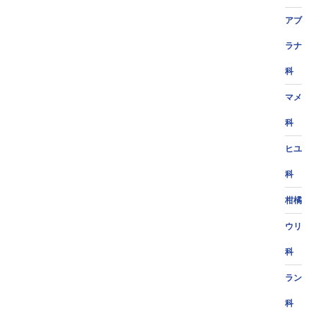
アブ
ラナ
科
マメ
科
ヒユ
科
柑橘
ウリ
科
ラン
科