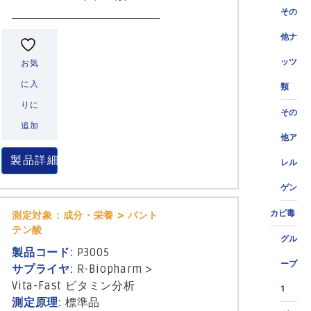
その
他ナ
ッツ
お気
に入
類
りに
その
追加
他ア
製品詳細
レル
ゲン
カビ毒
測定対象：成分・栄養 > パント
テン酸
グル
製品コード:
P3005
ープ
サプライヤ:
R-Biopharm
>
Vita-Fast ビタミン分析
1
測定原理:
標準品