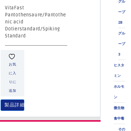
グル
VitaFast
ープ
Pantothensaure/Pantothe
nic acid
2B
Dotierstandard/Spiking
グル
Standard
ープ
3
お気
ヒスタ
に入
ミン
りに
ホルモ
追加
ン
製品詳細
微生物
食中毒
その