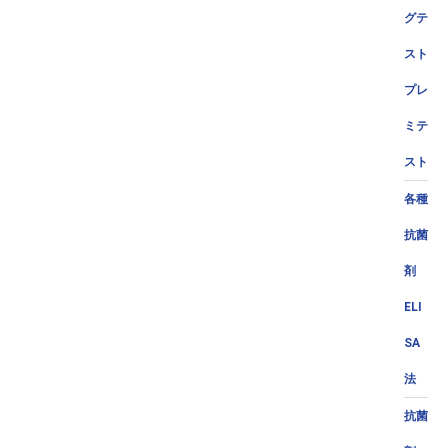
グテ
スト
プレ
ミテ
スト
各種
抗菌
剤
ELI
SA
法
抗菌