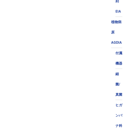
剤
EIA
植物病
原
AGDIA
付属
機器
細
菌/
真菌
ヒガ
ンバ
ナ科