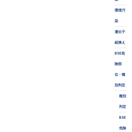
環境汚
染
遺伝子
組換え
BSE危
険部
位・種
別判定
種別
判定
BSE
危険