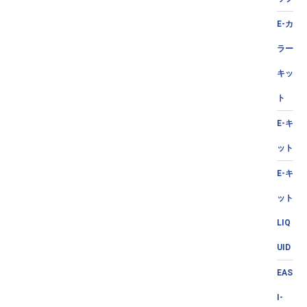
E-カ
ラー
キッ
ト
E-キ
ット
E-キ
ット
LIQ
UID
EAS
I-