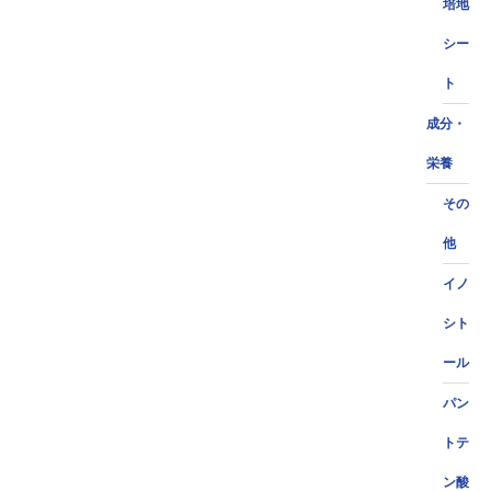
培地
シー
ト
成分・
栄養
その
他
イノ
シト
ール
パン
トテ
ン酸