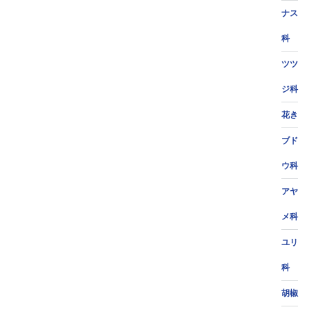
ナス
科
ツツ
ジ科
花き
ブド
ウ科
アヤ
メ科
ユリ
科
胡椒