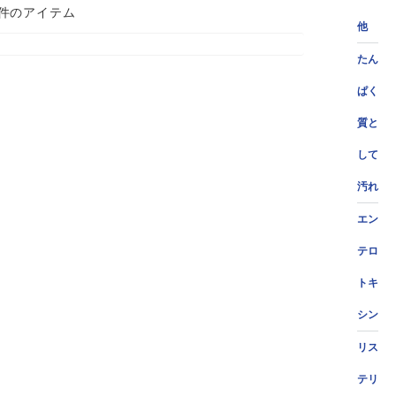
 件のアイテム
他
たん
ぱく
質と
して
汚れ
エン
テロ
トキ
シン
リス
テリ