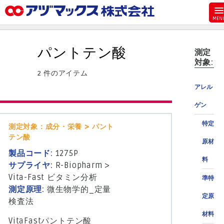
メニュー
ホーム
パントテン酸
測定
お気に入り
対象:
2 件のアイテム
お買い物カゴ
アレル
ご注文
ゲン
マイページ
特定
測定対象：成分・栄養 > パント
主要取扱ブランド
テン酸
原材
代理店一覧
製品コード:
1275P
料
製品検索
サプライヤ:
R-Biopharm
>
Vita-Fast ビタミン分析
準特
見積発行
測定原理:
微生物学的_定量
定原
検査法
材料
VitaFastパントテン酸