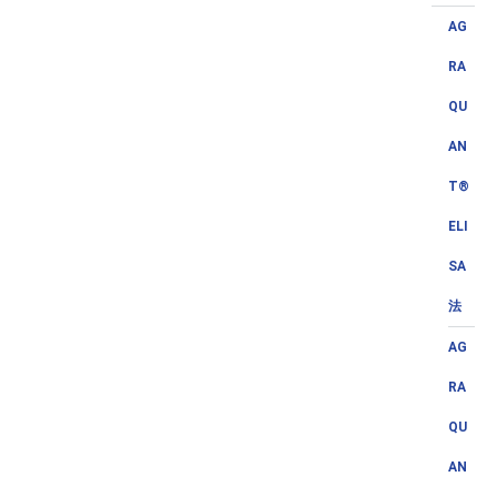
AG
RA
QU
AN
T®
ELI
SA
法
AG
RA
QU
AN