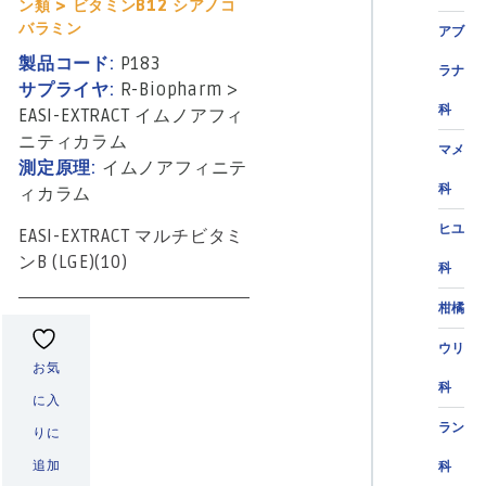
ン類 > ビタミンB12 シアノコ
バラミン
アブ
製品コード:
P183
ラナ
サプライヤ:
R-Biopharm
>
科
EASI-EXTRACT イムノアフィ
ニティカラム
マメ
測定原理:
イムノアフィニテ
科
ィカラム
ヒユ
EASI-EXTRACT マルチビタミ
ンB (LGE)(10)
科
柑橘
ウリ
お気
科
に入
ラン
りに
追加
科