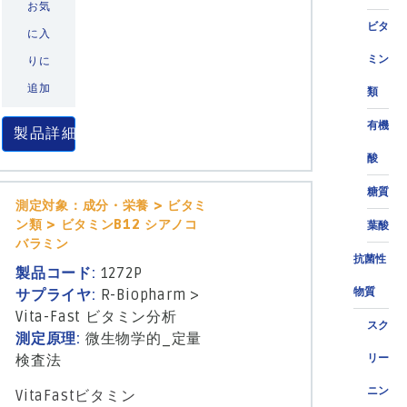
お気
ビタ
に入
ミン
りに
追加
類
有機
製品詳細
酸
糖質
測定対象：成分・栄養 > ビタミ
ン類 > ビタミンB12 シアノコ
葉酸
バラミン
抗菌性
製品コード:
1272P
物質
サプライヤ:
R-Biopharm
>
Vita-Fast ビタミン分析
スク
測定原理:
微生物学的_定量
検査法
リー
ニン
VitaFastビタミン