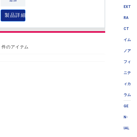
追加
EXT
製品詳細
RA
CT
イム
6 件のアイテム
ノア
フィ
ニテ
ィカ
ラム
GE
N-
IAL