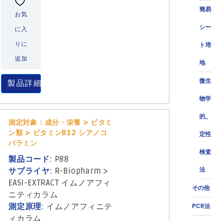
簡易
お気
シー
に入
りに
ト培
追加
地
微生
製品詳細
物学
的_
測定対象：成分・栄養 > ビタミ
ン類 > ビタミンB12 シアノコ
定性
バラミン
検査
製品コード:
P88
サプライヤ:
R-Biopharm
>
法
EASI-EXTRACT イムノアフィ
その他
ニティカラム
測定原理:
イムノアフィニテ
PCR法
ィカラム