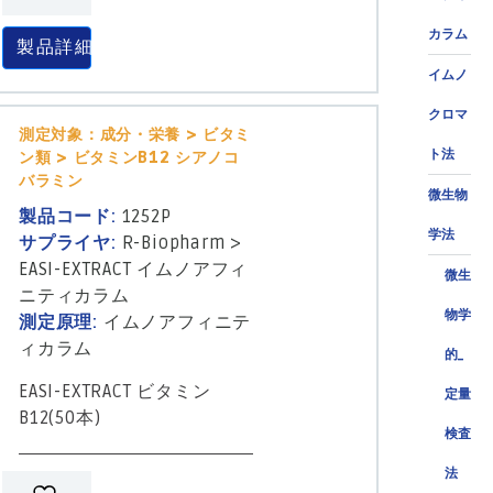
カラム
製品詳細
イムノ
クロマ
測定対象：成分・栄養 > ビタミ
ト法
ン類 > ビタミンB12 シアノコ
バラミン
微生物
製品コード:
1252P
学法
サプライヤ:
R-Biopharm
>
EASI-EXTRACT イムノアフィ
微生
ニティカラム
物学
測定原理:
イムノアフィニテ
ィカラム
的_
EASI-EXTRACT ビタミン
定量
B12(50本)
検査
法