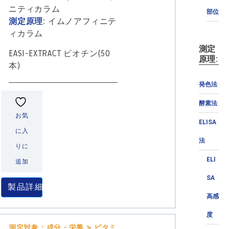
ニティカラム
部位
測定原理:
イムノアフィニテ
ィカラム
測定
EASI-EXTRACT ビオチン(50
原理:
本)
発色法
酵素法
お気
ELISA
に入
法
りに
ELI
追加
SA
製品詳細
高感
度
測定対象：成分・栄養 > ビタミ