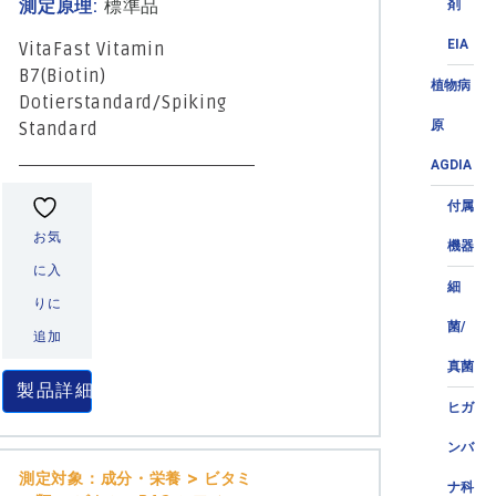
測定原理:
標準品
剤
EIA
VitaFast Vitamin
B7(Biotin)
植物病
Dotierstandard/Spiking
原
Standard
AGDIA
付属
お気
機器
に入
細
りに
菌/
追加
真菌
製品詳細
ヒガ
ンバ
測定対象：成分・栄養 > ビタミ
ナ科