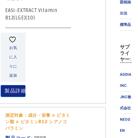
固相抽
EASI-EXTRACT Vitamin
出法
B12(LGE)(10)
標準品
サプ
お気
ライ
に入
ヤー:
りに
AGDIA
追加
INC.
製品詳細
JNC株
式会社
測定対象：成分・栄養 > ビタミ
NEOG
ン類 > ビタミンB12 シアノコ
バラミン
EN