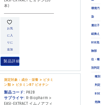
EASI-EXTRACT ビオチン(10
本)
環境汚
染
遺伝子
お気
組換え
に入
BSE危
りに
追加
険部
位・種
製品詳細
別判定
種別
測定対象：成分・栄養 > ビタミ
ン類 > ビタミンB7 ビオチン
判定
製品コード:
P82B
BSE
サプライヤ:
R-Biopharm
>
危険
EASI-EXTRACT イムノアフィ