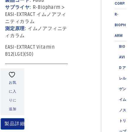
製品コード:
P88B
CORP.
サプライヤ:
R-Biopharm
>
EASI-EXTRACT イムノアフィ
R-
ニティカラム
BIOPH
測定原理:
イムノアフィニテ
ィカラム
ARM
EASI-EXTRACT Vitamin
BIO
B12(LGE)(50)
AVI
D ア
レル
お気
ゲン
に入
イム
りに
追加
ノス
トリ
製品詳細
ップ