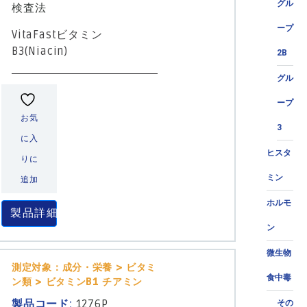
グル
検査法
ープ
VitaFastビタミン
B3(Niacin)
2B
グル
ープ
お気
3
に入
ヒスタ
りに
ミン
追加
ホルモ
製品詳細
ン
微生物
測定対象：成分・栄養 > ビタミ
食中毒
ン類 > ビタミンB1 チアミン
製品コード:
1276P
その