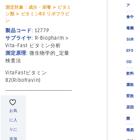
ア
測定対象：成分・栄養 > ビタミ
ン類 > ビタミンB2 リボフラビ
食中
ン
毒菌
製品コード:
1277P
サプライヤ:
R-Biopharm
>
SUR
Vita-Fast ビタミン分析
EFO
測定原理:
微生物学的_定量
検査法
OD
VitaFastビタミン
飲料
B2(Ribofravin)
腐敗
変敗
原因
お気
菌
に入
りに
簡易
追加