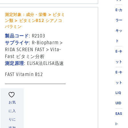
E-カ
測定対象：成分・栄養 > ビタミ
ラー
ン類 > ビタミンB12 シアノコ
バラミン
キッ
製品コード:
R2103
ト
サプライヤ:
R-Biopharm
>
RIDA SCREEN FAST
>
Vita-
E-キ
Fast ビタミン分析
ット
測定原理:
ELISA法
ELISA迅速
E-キ
FAST Vitamin B12
ット
LIQ
お気
UID
に入
EAS
りに
I-