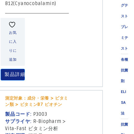
B12(Cyanocobalamin)
グテ
スト
プレ
お気
ミテ
に入
スト
りに
追加
各種
抗菌
製品詳細
剤
ELI
測定対象：成分・栄養 > ビタミ
SA
ン類 > ビタミンB7 ビオチン
製品コード:
P3003
法
サプライヤ:
R-Biopharm
>
抗菌
Vita-Fast ビタミン分析