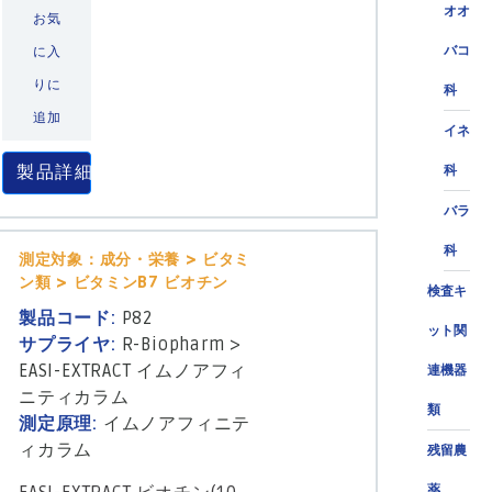
オオ
お気
バコ
に入
りに
科
追加
イネ
製品詳細
科
バラ
科
測定対象：成分・栄養 > ビタミ
ン類 > ビタミンB7 ビオチン
検査キ
製品コード:
P82
ット関
サプライヤ:
R-Biopharm
>
EASI-EXTRACT イムノアフィ
連機器
ニティカラム
類
測定原理:
イムノアフィニテ
ィカラム
残留農
薬