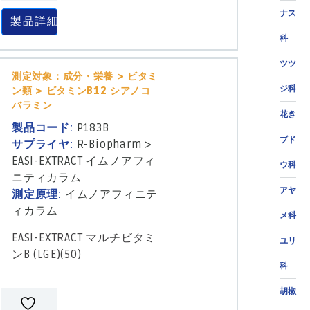
ナス
製品詳細
科
ツツ
測定対象：成分・栄養 > ビタミ
ジ科
ン類 > ビタミンB12 シアノコ
バラミン
花き
製品コード:
P183B
ブド
サプライヤ:
R-Biopharm
>
EASI-EXTRACT イムノアフィ
ウ科
ニティカラム
アヤ
測定原理:
イムノアフィニテ
ィカラム
メ科
EASI-EXTRACT マルチビタミ
ユリ
ンB (LGE)(50)
科
胡椒