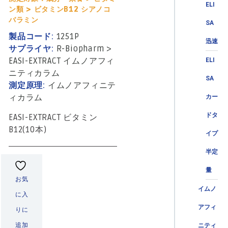
ELI
ン類 > ビタミンB12 シアノコ
バラミン
SA
製品コード:
1251P
迅速
サプライヤ:
R-Biopharm
>
EASI-EXTRACT イムノアフィ
ELI
ニティカラム
SA
測定原理:
イムノアフィニテ
ィカラム
カー
ドタ
EASI-EXTRACT ビタミン
B12(10本)
イプ
半定
量
お気
イムノ
に入
アフィ
りに
追加
ニティ