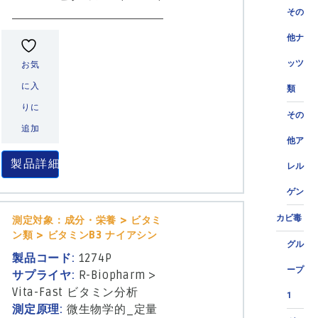
その
他ナ
ッツ
お気
に入
類
りに
その
追加
他ア
製品詳細
レル
ゲン
カビ毒
測定対象：成分・栄養 > ビタミ
ン類 > ビタミンB3 ナイアシン
グル
製品コード:
1274P
ープ
サプライヤ:
R-Biopharm
>
Vita-Fast ビタミン分析
1
測定原理:
微生物学的_定量