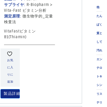
サプライヤ:
R-Biopharm
>
他
Vita-Fast ビタミン分析
測定原理:
微生物学的_定量
たん
検査法
ぱく
VitaFastビタミン
質と
B1(Thiamin)
して
汚れ
エン
お気
に入
テロ
りに
トキ
追加
シン
製品詳細
リス
テリ