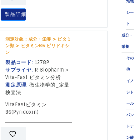
培地
シー
製品詳細
ト
成分・
測定対象：成分・栄養 > ビタミ
ン類 > ビタミンB6 ピリドキシ
栄養
ン
その
製品コード:
1278P
サプライヤ:
R-Biopharm
>
他
Vita-Fast ビタミン分析
イノ
測定原理:
微生物学的_定量
検査法
シト
ール
VitaFastビタミン
B6(Pyridoxin)
パン
トテ
ン酸