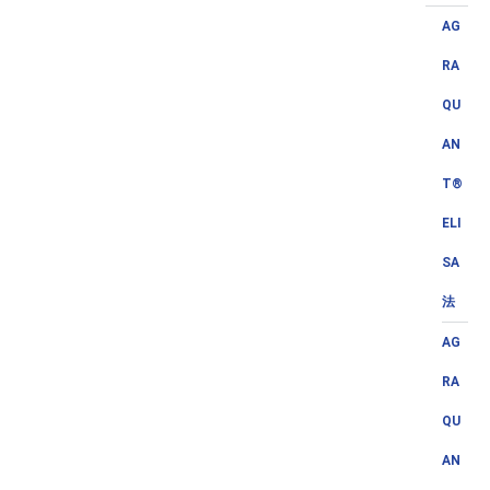
AG
RA
QU
AN
T®
ELI
SA
法
AG
RA
QU
AN