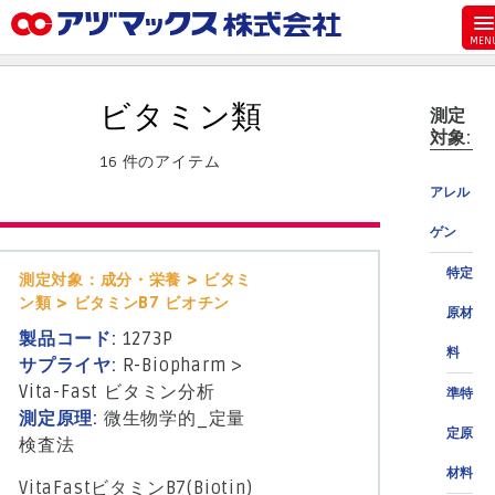
メニュー
ホーム
ビタミン類
測定
お気に入り
対象:
16 件のアイテム
お買い物カゴ
アレル
ご注文
ゲン
マイページ
特定
測定対象：成分・栄養 > ビタミ
主要取扱ブランド
ン類 > ビタミンB7 ビオチン
原材
代理店一覧
製品コード:
1273P
料
製品検索
サプライヤ:
R-Biopharm
>
Vita-Fast ビタミン分析
準特
見積発行
測定原理:
微生物学的_定量
定原
検査法
材料
VitaFastビタミンB7(Biotin)