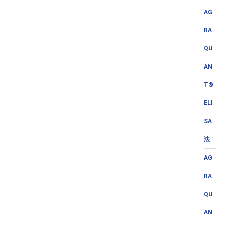
AG
RA
QU
AN
T®
ELI
SA
法
AG
RA
QU
AN