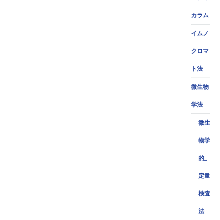
カラム
イムノ
クロマ
ト法
微生物
学法
微生
物学
的_
定量
検査
法