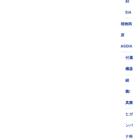
剤
EIA
植物病
原
AGDIA
付属
機器
細
菌/
真菌
ヒガ
ンバ
ナ科