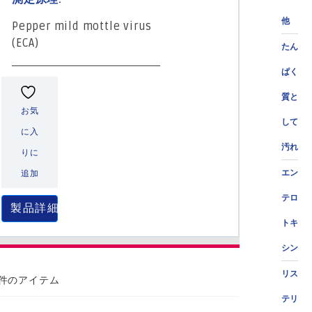
他
Pepper mild mottle virus
(ECA)
たん
ぱく
質と
お気
して
に入
汚れ
りに
エン
追加
テロ
製品詳細
トキ
シン
リス
 件のアイテム
テリ