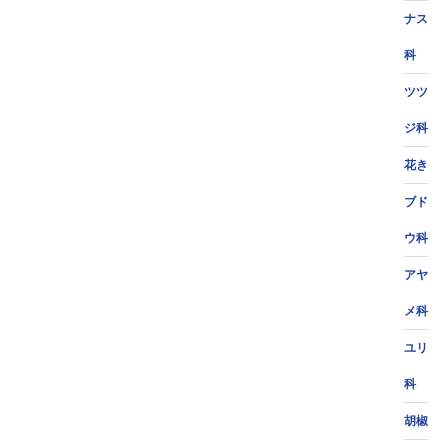
ナス
科
ツツ
ジ科
花き
ブド
ウ科
アヤ
メ科
ユリ
科
胡椒