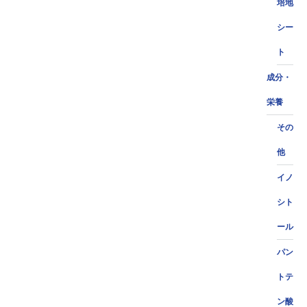
培地
シー
ト
成分・
栄養
その
他
イノ
シト
ール
パン
トテ
ン酸