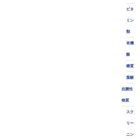
ビタ
ミン
類
有機
酸
糖質
葉酸
抗菌性
物質
スク
リー
ニン