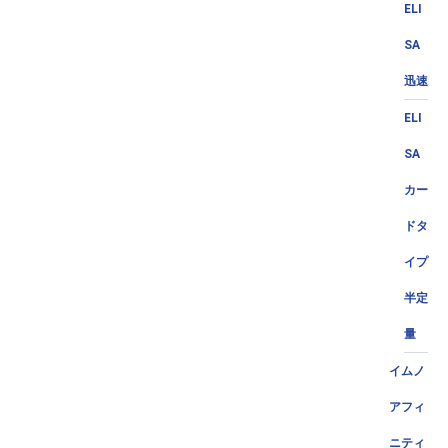
ELI
SA
迅速
ELI
SA
カー
ドタ
イプ
半定
量
イムノ
アフィ
ニティ