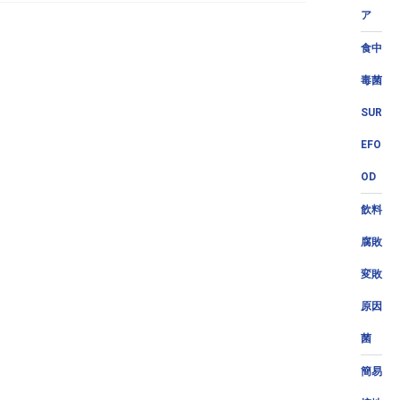
ア
食中
毒菌
SUR
EFO
OD
飲料
腐敗
変敗
原因
菌
簡易