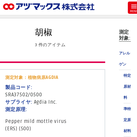
メニュー
ホーム
胡椒
測定
お気に入り
対象:
3 件のアイテム
お買い物カゴ
アレル
ご注文
ゲン
マイページ
特定
測定対象：植物病原AGDIA
主要取扱ブランド
製品コード:
原材
代理店一覧
SRA37502/0500
料
製品検索
サプライヤ:
Agdia Inc.
測定原理:
準特
見積発行
定原
Pepper mild mottle virus
(ERS) (500)
材料