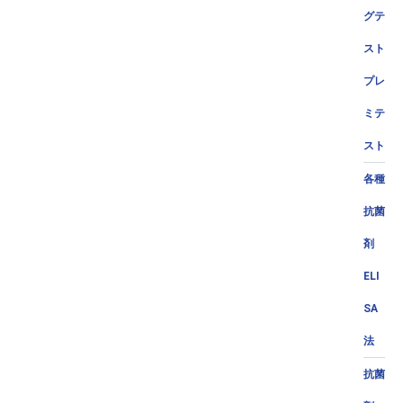
グテ
スト
プレ
ミテ
スト
各種
抗菌
剤
ELI
SA
法
抗菌