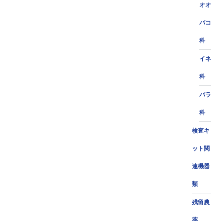
オオ
バコ
科
イネ
科
バラ
科
検査キ
ット関
連機器
類
残留農
薬