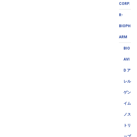
CORP.
R-
BIOPH
ARM
BIO
AVI
D ア
レル
ゲン
イム
ノス
トリ
ップ