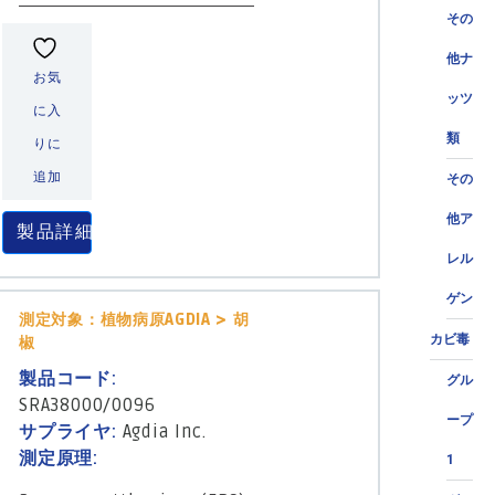
その
他ナ
お気
ッツ
に入
類
りに
追加
その
他ア
製品詳細
レル
ゲン
測定対象：植物病原AGDIA > 胡
カビ毒
椒
製品コード:
グル
SRA38000/0096
ープ
サプライヤ:
Agdia Inc.
測定原理:
1