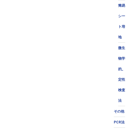
簡易
シー
ト培
地
微生
物学
的_
定性
検査
法
その他
PCR法