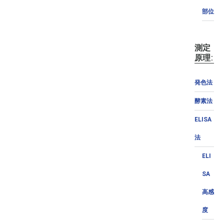
部位
測定
原理:
発色法
酵素法
ELISA
法
ELI
SA
高感
度