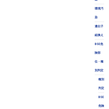
環境汚
染
遺伝子
組換え
BSE危
険部
位・種
別判定
種別
判定
BSE
危険