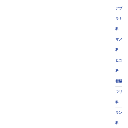
アブ
ラナ
科
マメ
科
ヒユ
科
柑橘
ウリ
科
ラン
科