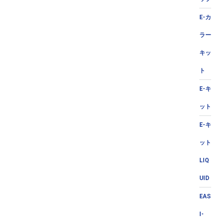
E-カ
ラー
キッ
ト
E-キ
ット
E-キ
ット
LIQ
UID
EAS
I-