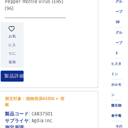
Pepper mottle virus (ERS)
グル
(96)
ープ
2B
グル
お気
ープ
に入
3
りに
追加
ヒスタ
ミン
製品詳細
ホルモ
ン
測定対象：植物病原AGDIA > 胡
椒
微生物
製品コード:
CAB37501
食中毒
サプライヤ:
Agdia Inc.
その
測定原理: