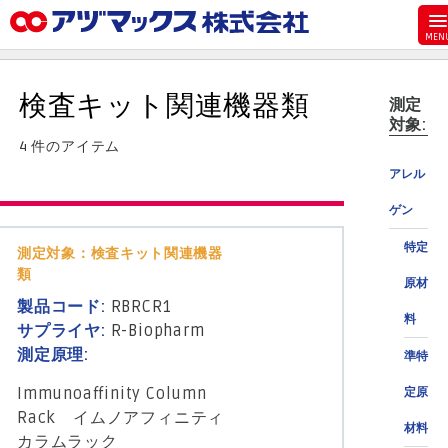
メニュー
ホーム
検査キット関連機器類
測定
お気に入り
対象:
4 件のアイテム
お買い物カゴ
アレル
ご注文
ゲン
マイページ
特定
測定対象：検査キット関連機器
主要取扱ブランド
類
原材
代理店一覧
製品コード:
RBRCR1
料
製品検索
サプライヤ:
R-Biopharm
測定原理:
準特
見積発行
Immunoaffinity Column
定原
Rack イムノアフィニティ
材料
カラムラック