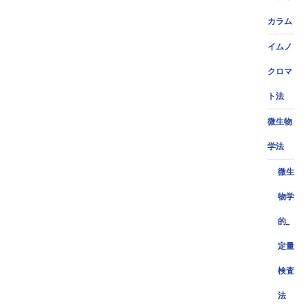
カラム
イムノ
クロマ
ト法
微生物
学法
微生
物学
的_
定量
検査
法