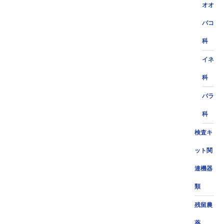
オオ
バコ
科
イネ
科
バラ
科
検査キ
ット関
連機器
類
残留農
薬