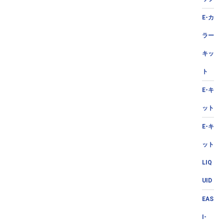
E-カ
ラー
キッ
ト
E-キ
ット
E-キ
ット
LIQ
UID
EAS
I-