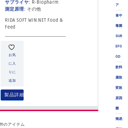
サプライヤ:
R-Biopharm
ア
測定原理:
その他
食中
RIDA SOFT WIN.NET Food &
毒菌
Feed
SUR
EFO
お気
OD
に入
飲料
りに
腐敗
追加
変敗
製品詳細
原因
菌
簡易
 件のアイテム