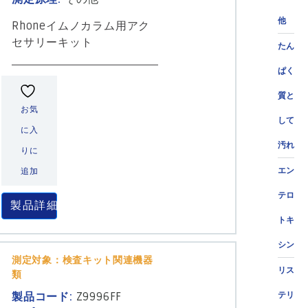
他
Rhoneイムノカラム用アク
セサリーキット
たん
ぱく
質と
お気
して
に入
汚れ
りに
エン
追加
テロ
製品詳細
トキ
シン
測定対象：検査キット関連機器
リス
類
製品コード:
Z9996FF
テリ