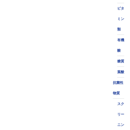
ビタ
ミン
類
有機
酸
糖質
葉酸
抗菌性
物質
スク
リー
ニン