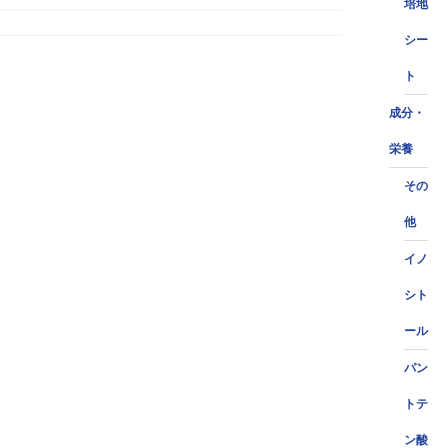
培地
シー
ト
成分・
栄養
その
他
イノ
シト
ール
パン
トテ
ン酸