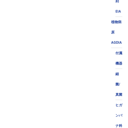
剤
EIA
植物病
原
AGDIA
付属
機器
細
菌/
真菌
ヒガ
ンバ
ナ科