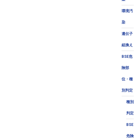
環境汚
染
遺伝子
組換え
BSE危
険部
位・種
別判定
種別
判定
BSE
危険