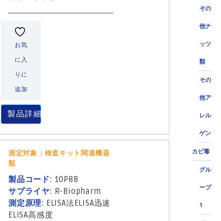
その
他ナ
ッツ
お気
に入
類
りに
その
追加
他ア
製品詳細
レル
ゲン
カビ毒
測定対象：検査キット関連機器
類
グル
製品コード:
10P8B
ープ
サプライヤ:
R-Biopharm
測定原理:
ELISA法
ELISA迅速
1
ELISA高感度