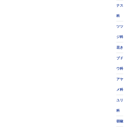
ナス
科
ツツ
ジ科
花き
ブド
ウ科
アヤ
メ科
ユリ
科
胡椒