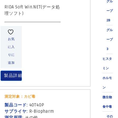
グル
RIDA Soft Win.NET(データ処
ープ
理ソフト)
2B
グル
お気
ープ
に入
3
りに
ヒスタ
追加
ミン
製品詳細
ホルモ
ン
測定対象：カビ毒
微生物
製品コード:
40T40P
食中毒
サプライヤ:
R-Biopharm
その
測定原理:
その他