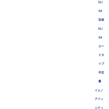
ELI
SA
迅速
ELI
SA
カー
ドタ
イプ
半定
量
イムノ
アフィ
ニティ