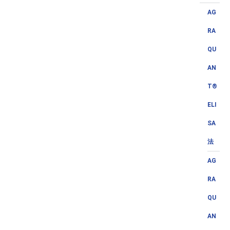
AG
RA
QU
AN
T®
ELI
SA
法
AG
RA
QU
AN