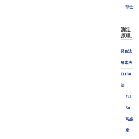
部位
測定
原理:
発色法
酵素法
ELISA
法
ELI
SA
高感
度