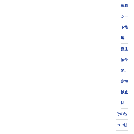
簡易
シー
ト培
地
微生
物学
的_
定性
検査
法
その他
PCR法