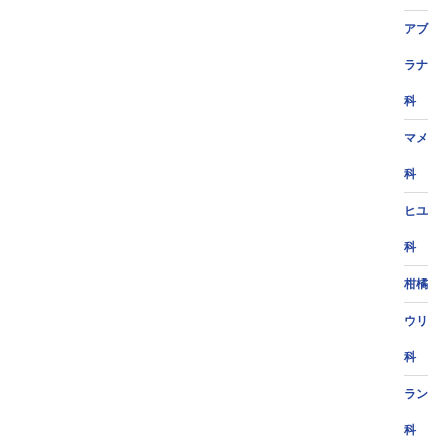
アブ
ラナ
科
マメ
科
ヒユ
科
柑橘
ウリ
科
ラン
科