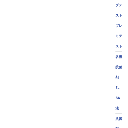
グテ
スト
プレ
ミテ
スト
各種
抗菌
剤
ELI
SA
法
抗菌