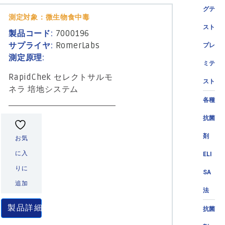
グテ
測定対象：微生物食中毒
スト
製品コード:
7000196
サプライヤ:
RomerLabs
プレ
測定原理:
ミテ
RapidChek セレクトサルモ
スト
ネラ 培地システム
各種
抗菌
剤
お気
に入
ELI
りに
SA
追加
法
製品詳細
抗菌