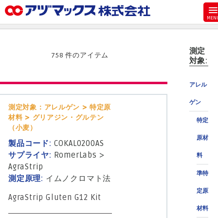
メニュー
ホーム
測定
お気に入り
758 件のアイテム
対象:
お買い物カゴ
アレル
ご注文
ゲン
マイページ
測定対象：アレルゲン > 特定原
材料 > グリアジン・グルテン
特定
主要取扱ブランド
（小麦）
原材
代理店一覧
製品コード:
COKAL0200AS
サプライヤ:
RomerLabs
>
料
製品検索
AgraStrip
準特
見積発行
測定原理:
イムノクロマト法
定原
AgraStrip Gluten G12 Kit
材料