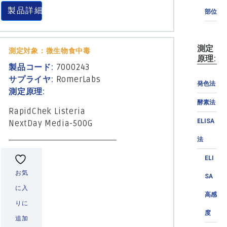
製品詳細
部位
測定
測定対象：微生物食中毒
原理:
製品コード:
7000243
サプライヤ:
RomerLabs
発色法
測定原理:
酵素法
RapidChek Listeria
ELISA
NextDay Media-500G
法
ELI
お気
SA
に入
高感
りに
度
追加