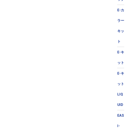
E-カ
ラー
キッ
ト
E-キ
ット
E-キ
ット
LIQ
UID
EAS
I-