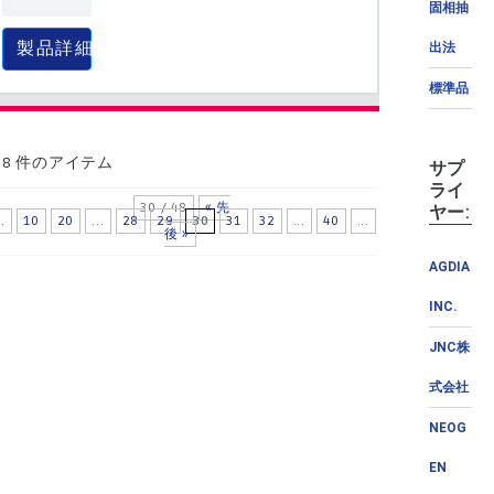
固相抽
製品詳細
出法
標準品
58 件のアイテム
サプ
ライ
30 / 48
« 先
ヤー:
..
10
20
...
28
29
30
31
32
...
40
...
»
最
後 »
AGDIA
INC.
JNC株
式会社
NEOG
EN