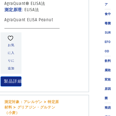
AgraQuant® ELISA法
ア
測定原理:
ELISA法
食中
AgraQuant ELISA Peanut
毒菌
SUR
EFO
お気
OD
に入
りに
飲料
追加
腐敗
変敗
製品詳細
原因
菌
測定対象：アレルゲン > 特定原
材料 > グリアジン・グルテン
簡易
（小麦）