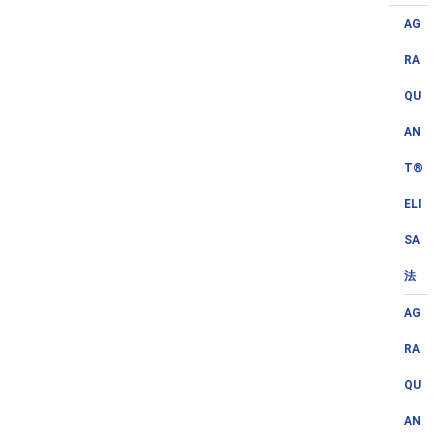
AG
RA
QU
AN
T®
ELI
SA
法
AG
RA
QU
AN