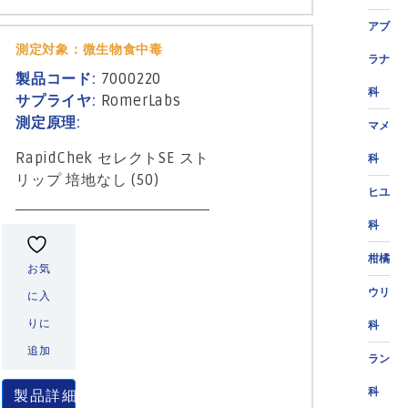
アブ
測定対象：微生物食中毒
ラナ
製品コード:
7000220
科
サプライヤ:
RomerLabs
測定原理:
マメ
RapidChek セレクトSE スト
科
リップ 培地なし (50)
ヒユ
科
柑橘
お気
ウリ
に入
りに
科
追加
ラン
科
製品詳細