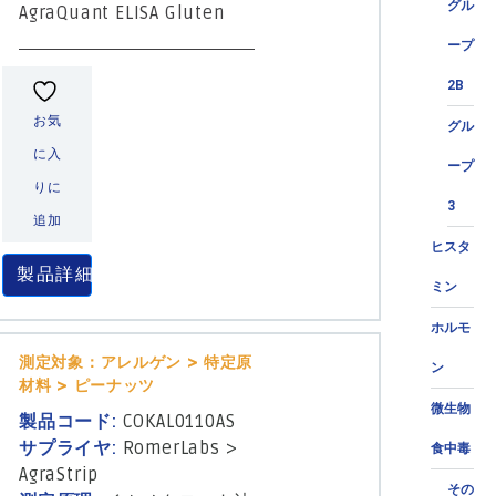
グル
AgraQuant ELISA Gluten
ープ
2B
お気
グル
に入
ープ
りに
3
追加
ヒスタ
製品詳細
ミン
ホルモ
測定対象：アレルゲン > 特定原
ン
材料 > ピーナッツ
微生物
製品コード:
COKAL0110AS
サプライヤ:
RomerLabs
>
食中毒
AgraStrip
その