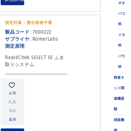
オオ
バコ
測定対象：微生物食中毒
科
製品コード:
7000222
イネ
サプライヤ:
RomerLabs
測定原理:
科
バラ
RapidChek SELECT SE ふき
取りシステム
科
検査キ
ット関
お気
連機器
に入
類
りに
追加
残留農
薬