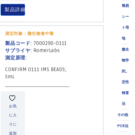
簡易
製品詳細
シー
ト培
測定対象：微生物食中毒
地
製品コード:
7000290-O111
微生
サプライヤ:
RomerLabs
測定原理:
物学
CONFIRM O111 IMS BEADS;
的_
5mL
定性
検査
法
お気
その他
に入
りに
PCR法
追加