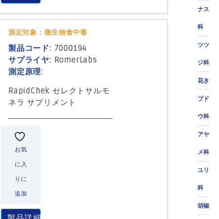
ナス
科
測定対象：微生物食中毒
ツツ
製品コード:
7000194
サプライヤ:
RomerLabs
ジ科
測定原理:
花き
RapidChek セレクトサルモ
ブド
ネラ サプリメント
ウ科
アヤ
お気
メ科
に入
ユリ
りに
科
追加
胡椒
製品詳細