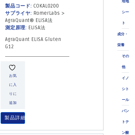
培地
製品コード:
COKAL0200
シー
サプライヤ:
RomerLabs
>
AgraQuant® ELISA法
ト
測定原理:
ELISA法
成分・
AgraQuant ELISA Gluten
栄養
G12
その
他
お気
イノ
に入
シト
りに
ール
追加
パン
製品詳細
トテ
ン酸