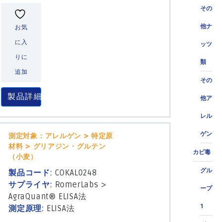
その
他ナ
お気
に入
ッツ
りに
類
追加
その
製品詳細
他ア
レル
ゲン
測定対象：アレルゲン > 特定原
材料 > グリアジン・グルテン
カビ毒
（小麦）
グル
製品コード:
COKAL0248
サプライヤ:
RomerLabs
>
ープ
AgraQuant® ELISA法
1
測定原理:
ELISA法