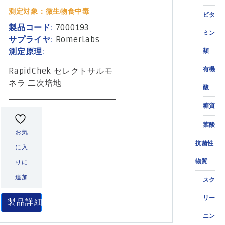
測定対象：微生物食中毒
ビタ
製品コード:
7000193
ミン
サプライヤ:
RomerLabs
測定原理:
類
有機
RapidChek セレクトサルモ
ネラ 二次培地
酸
糖質
葉酸
お気
抗菌性
に入
物質
りに
追加
スク
リー
製品詳細
ニン