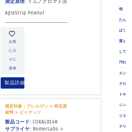
測定原理:
イムノクロマト法
他
AgraStrip Peanut
たん
ぱく
質と
お気
に入
して
りに
汚れ
追加
エン
製品詳細
テロ
トキ
シン
測定対象：アレルゲン > 特定原
材料 > ピーナッツ
リス
製品コード:
COKAL0148
テリ
サプライヤ:
RomerLabs
>