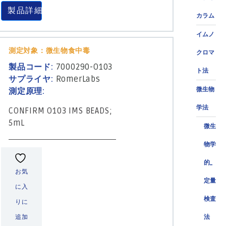
製品詳細
カラム
イムノ
測定対象：微生物食中毒
クロマ
製品コード:
7000290-O103
ト法
サプライヤ:
RomerLabs
微生物
測定原理:
学法
CONFIRM O103 IMS BEADS;
5mL
微生
物学
的_
お気
定量
に入
検査
りに
法
追加