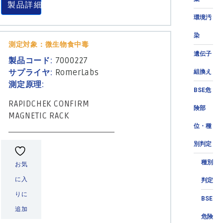
製品詳細
環境汚
染
測定対象：微生物食中毒
遺伝子
製品コード:
7000227
サプライヤ:
RomerLabs
組換え
測定原理:
BSE危
RAPIDCHEK CONFIRM
険部
MAGNETIC RACK
位・種
別判定
種別
お気
に入
判定
りに
BSE
追加
危険