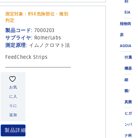
剤
EIA
測定対象：BSE危険部位・種別
判定
植物病
製品コード:
7000203
原
サプライヤ:
RomerLabs
測定原理:
イムノクロマト法
AGDIA
FeedCheck Strips
付属
機器
細
お気
菌/
に入
真菌
りに
ヒガ
追加
ンバ
製品詳細
ナ科