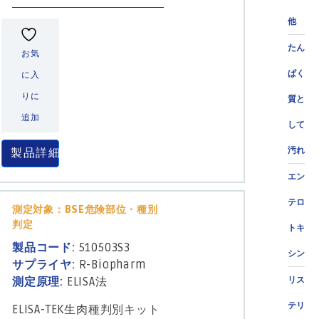
他
たん
お気
ぱく
に入
りに
質と
追加
して
汚れ
製品詳細
エン
テロ
測定対象：BSE危険部位・種別
判定
トキ
製品コード:
510503S3
シン
サプライヤ:
R-Biopharm
測定原理:
ELISA法
リス
テリ
ELISA-TEK生肉種判別キット