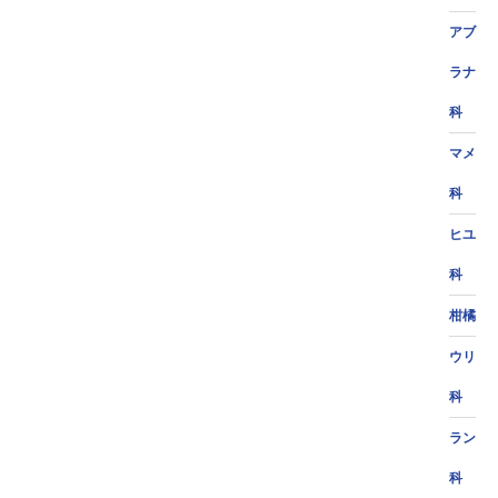
アブ
ラナ
科
マメ
科
ヒユ
科
柑橘
ウリ
科
ラン
科