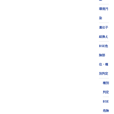
環境汚
染
遺伝子
組換え
BSE危
険部
位・種
別判定
種別
判定
BSE
危険