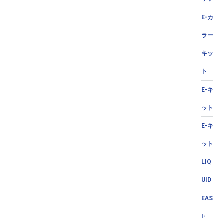
E-カ
ラー
キッ
ト
E-キ
ット
E-キ
ット
LIQ
UID
EAS
I-