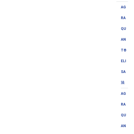
AG
RA
QU
AN
T®
ELI
SA
法
AG
RA
QU
AN