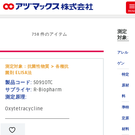
メニュー
ホーム
測定
お気に入り
758 件のアイテム
対象:
お買い物カゴ
アレル
ご注文
ゲン
マイページ
測定対象：抗菌性物質 > 各種抗
菌剤 ELISA法
特定
主要取扱ブランド
製品コード:
5091OTC
原材
代理店一覧
サプライヤ:
R-Biopharm
測定原理:
料
製品検索
準特
Oxytetracycline
見積発行
定原
材料