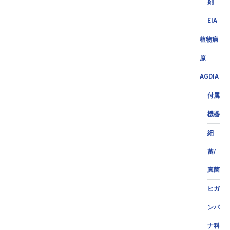
剤
EIA
植物病
原
AGDIA
付属
機器
細
菌/
真菌
ヒガ
ンバ
ナ科