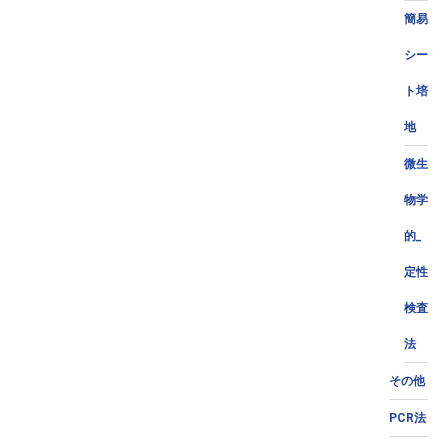
簡易
シー
ト培
地
微生
物学
的_
定性
検査
法
その他
PCR法