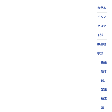
カラム
イムノ
クロマ
ト法
微生物
学法
微生
物学
的_
定量
検査
法