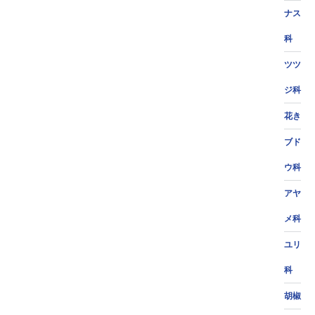
ナス
科
ツツ
ジ科
花き
ブド
ウ科
アヤ
メ科
ユリ
科
胡椒