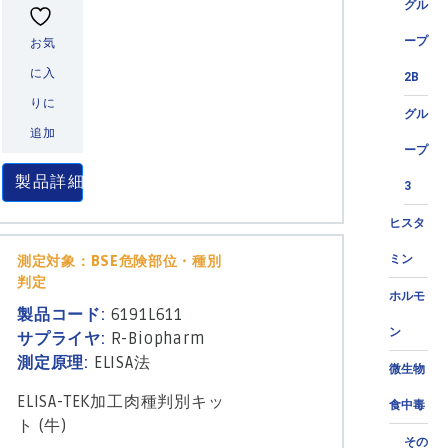
グル
ープ
お気
に入
2B
りに
グル
追加
ープ
製品詳細
3
ヒスタ
ミン
測定対象：BSE危険部位・種別
判定
ホルモ
製品コード:
6191L611
ン
サプライヤ:
R-Biopharm
測定原理:
ELISA法
微生物
ELISA-TEK加工肉種判別キッ
食中毒
ト (牛)
その