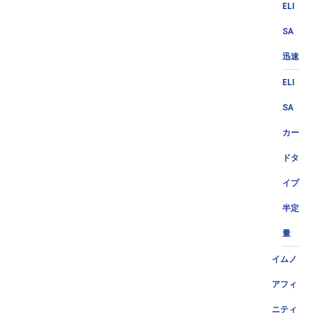
ELI
SA
迅速
ELI
SA
カー
ドタ
イプ
半定
量
イムノ
アフィ
ニティ