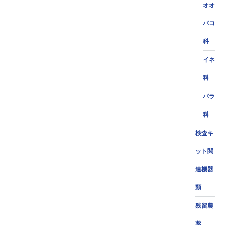
オオ
バコ
科
イネ
科
バラ
科
検査キ
ット関
連機器
類
残留農
薬