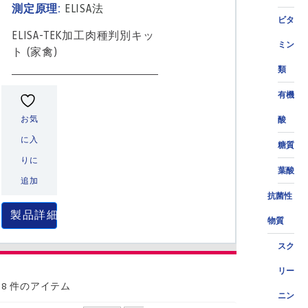
測定原理:
ELISA法
ビタ
ELISA-TEK加工肉種判別キッ
ミン
ト (家禽)
類
有機
お気
酸
に入
糖質
りに
葉酸
追加
抗菌性
製品詳細
物質
スク
リー
58 件のアイテム
ニン