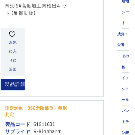
培地
MELISA高度加工肉検出キッ
シー
ト (反芻動物)
ト
成分・
お気
栄養
に入
その
りに
他
追加
イノ
製品詳細
シト
ール
測定対象：BSE危険部位・種別
パン
判定
トテ
製品コード:
6191L631
サプライヤ:
R-Biopharm
ン酸