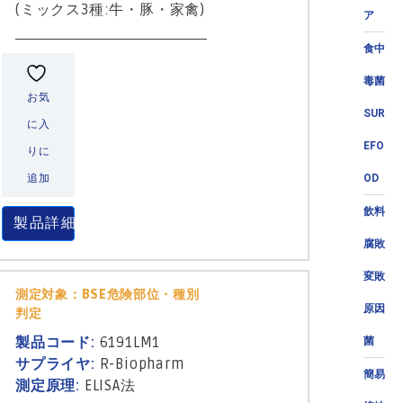
(ミックス3種:牛・豚・家禽)
ア
食中
毒菌
お気
SUR
に入
EFO
りに
追加
OD
飲料
製品詳細
腐敗
変敗
測定対象：BSE危険部位・種別
原因
判定
製品コード:
6191LM1
菌
サプライヤ:
R-Biopharm
簡易
測定原理:
ELISA法