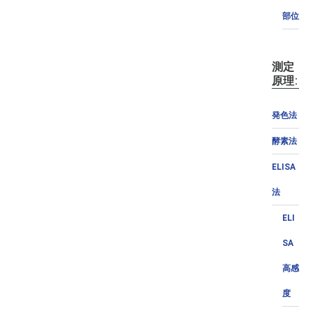
部位
測定
原理:
発色法
酵素法
ELISA
法
ELI
SA
高感
度