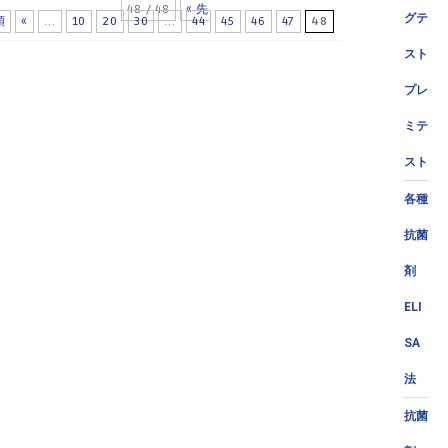
48 / 48
« 先
グテ
頭
«
...
10
20
30
...
44
45
46
47
48
スト
プレ
ミテ
スト
各種
抗菌
剤
ELI
SA
法
抗菌