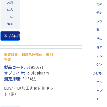
お気
その
に入
他ナ
りに
ッツ
追加
類
製品詳細
その
他ア
測定対象：BSE危険部位・種別
レル
判定
ゲン
製品コード:
6191L621
サプライヤ:
R-Biopharm
カビ毒
測定原理:
ELISA法
グル
ELISA-TEK加工肉種判別キッ
ープ
ト (豚)
1