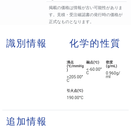
掲載の価格は情報が古い可能性がありま
す。見積・受注確認書の発行時の価格が
正式なものとなります。
識別情報
化学的性質
沸点
融点(℃)
密度
(℃/mmHg
(g/mL)
<-60.00°
)
C
0.960g/
ml
>205.00°
C
引火点(℃)
190.00°C
追加情報