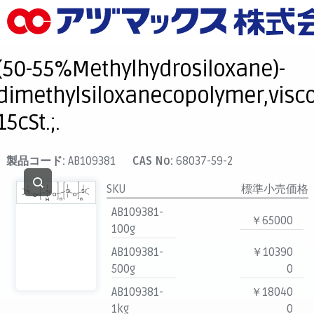
メニュー
ホーム
(50-55%Methylhydrosiloxane)-
お気に入り
dimethylsiloxanecopolymer,visco
カート
15cSt.;.
マイアカウント
主要取扱ブランド
製品コード:
AB109381
CAS No:
68037-59-2
代理店一覧
SKU
標準小売価格
支払い
AB109381-
￥65000
製品検索
100g
AB109381-
￥10390
見積発行
500g
0
AB109381-
￥18040
1kg
0