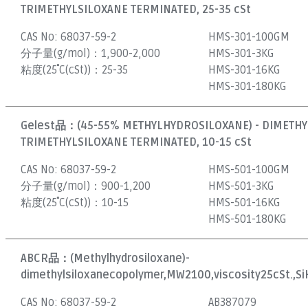
TRIMETHYLSILOXANE TERMINATED, 25-35 cSt
CAS No:
68037-59-2
HMS-301-100GM
分子量(g/mol)：
1,900-2,000
HMS-301-3KG
粘度(25˚C(cSt))：
25-35
HMS-301-16KG
HMS-301-180KG
Gelest品：
(45-55% METHYLHYDROSILOXANE) - DIMETH
TRIMETHYLSILOXANE TERMINATED, 10-15 cSt
CAS No:
68037-59-2
HMS-501-100GM
分子量(g/mol)：
900-1,200
HMS-501-3KG
粘度(25˚C(cSt))：
10-15
HMS-501-16KG
HMS-501-180KG
ABCR品：
(Methylhydrosiloxane)-
dimethylsiloxanecopolymer,MW2100,viscosity25cSt.,S
CAS No:
68037-59-2
AB387079