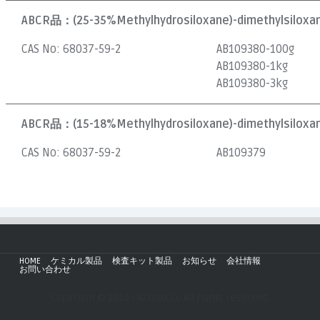
ABCR品：
(25-35%Methylhydrosiloxane)-dimethylsiloxan
CAS No:
68037-59-2
AB109380-100g
AB109380-1kg
AB109380-3kg
ABCR品：
(15-18%Methylhydrosiloxane)-dimethylsiloxan
CAS No:
68037-59-2
AB109379
HOME
ケミカル製品
検査キット製品
お知らせ
会社情報
お問い合わせ
Copyright © 2019 - AZmax.co All rights reserved.