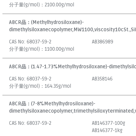
分子量(g/mol)：
2100.00g/mol
ABCR品：
(Methylhydrosiloxane)-
dimethylsiloxanecopolymer,MW1100,viscosity10cSt.,S
CAS No:
68037-59-2
AB386989
分子量(g/mol)：
1100.00g/mol
ABCR品：
(1.47-1.73%Methylhydrosiloxane)-dimethylsil
CAS No:
68037-59-2
AB358146
分子量(g/mol)：
164.35g/mol
ABCR品：
(7-8%Methylhydrosiloxane)-
dimethylsiloxanecopolymer,trimethylsiloxyterminated,v
CAS No:
68037-59-2
AB146377-100g
AB146377-1kg