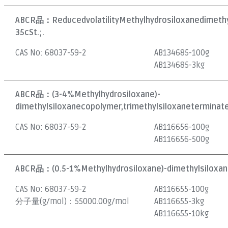
ABCR品：
ReducedvolatilityMethylhydrosiloxanedimethy
35cSt.;.
CAS No:
68037-59-2
AB134685-100g
AB134685-3kg
ABCR品：
(3-4%Methylhydrosiloxane)-
dimethylsiloxanecopolymer,trimethylsiloxaneterminate
CAS No:
68037-59-2
AB116656-100g
AB116656-500g
ABCR品：
(0.5-1%Methylhydrosiloxane)-dimethylsiloxa
CAS No:
68037-59-2
AB116655-100g
分子量(g/mol)：
55000.00g/mol
AB116655-3kg
AB116655-10kg