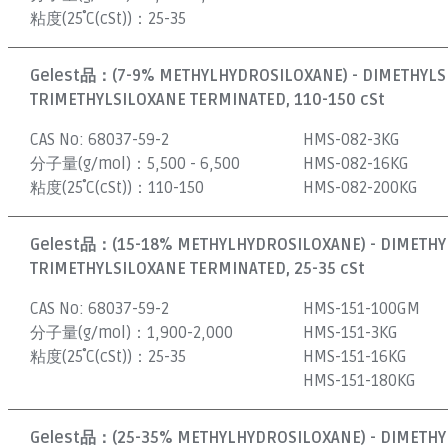
粘度(25˚C(cSt))：
25-35
Gelest品：
(7-9% METHYLHYDROSILOXANE) - DIMETHYL
TRIMETHYLSILOXANE TERMINATED, 110-150 cSt
CAS No:
68037-59-2
HMS-082-3KG
分子量(g/mol)：
5,500 - 6,500
HMS-082-16KG
粘度(25˚C(cSt))：
110-150
HMS-082-200KG
Gelest品：
(15-18% METHYLHYDROSILOXANE) - DIMETH
TRIMETHYLSILOXANE TERMINATED, 25-35 cSt
CAS No:
68037-59-2
HMS-151-100GM
分子量(g/mol)：
1,900-2,000
HMS-151-3KG
粘度(25˚C(cSt))：
25-35
HMS-151-16KG
HMS-151-180KG
Gelest品：
(25-35% METHYLHYDROSILOXANE) - DIMETH