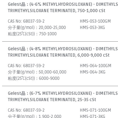
Gelest品：
(4-6% METHYLHYDROSILOXANE) - DIMETHYL
TRIMETHYLSILOXANE TERMINATED, 750-1,000 cSt
CAS No:
68037-59-2
HMS-053-100GM
分子量(g/mol)：
20,000-25,000
HMS-053-3KG
粘度(25˚C(cSt))：
750-1000
Gelest品：
(4-8% METHYLHYDROSILOXANE) - DIMETHYL
TRIMETHYLSILOXANE TERMINATED, 6,000-9,000 cSt
CAS No:
68037-59-2
HMS-064-100GM
分子量(g/mol)：
50,000-60,000
HMS-064-3KG
粘度(25˚C(cSt))：
6000-9000
Gelest品：
(6-7% METHYLHYDROSILOXANE) - DIMETHYL
TRIMETHYLSILOXANE TERMINATED, 25-35 cSt
CAS No:
68037-59-2
HMS-071-100GM
分子量(g/mol)：
1,900-2,000
HMS-071-3KG