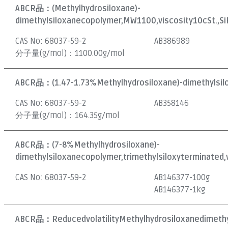
ABCR品：
(Methylhydrosiloxane)-
dimethylsiloxanecopolymer,MW1100,viscosity10cSt.,S
CAS No:
68037-59-2
AB386989
分子量(g/mol)：
1100.00g/mol
ABCR品：
(1.47-1.73%Methylhydrosiloxane)-dimethylsil
CAS No:
68037-59-2
AB358146
分子量(g/mol)：
164.35g/mol
ABCR品：
(7-8%Methylhydrosiloxane)-
dimethylsiloxanecopolymer,trimethylsiloxyterminated,v
CAS No:
68037-59-2
AB146377-100g
AB146377-1kg
ABCR品：
ReducedvolatilityMethylhydrosiloxanedimethy