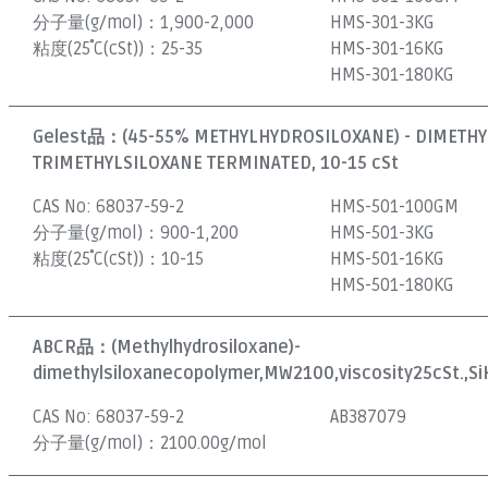
分子量(g/mol)：
1,900-2,000
HMS-301-3KG
粘度(25˚C(cSt))：
25-35
HMS-301-16KG
HMS-301-180KG
Gelest品：
(45-55% METHYLHYDROSILOXANE) - DIMETH
TRIMETHYLSILOXANE TERMINATED, 10-15 cSt
CAS No:
68037-59-2
HMS-501-100GM
分子量(g/mol)：
900-1,200
HMS-501-3KG
粘度(25˚C(cSt))：
10-15
HMS-501-16KG
HMS-501-180KG
ABCR品：
(Methylhydrosiloxane)-
dimethylsiloxanecopolymer,MW2100,viscosity25cSt.,S
CAS No:
68037-59-2
AB387079
分子量(g/mol)：
2100.00g/mol