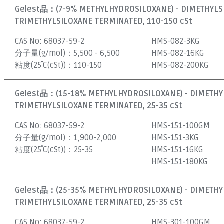
Gelest品：
(7-9% METHYLHYDROSILOXANE) - DIMETHYL
TRIMETHYLSILOXANE TERMINATED, 110-150 cSt
CAS No:
68037-59-2
HMS-082-3KG
分子量(g/mol)：
5,500 - 6,500
HMS-082-16KG
粘度(25˚C(cSt))：
110-150
HMS-082-200KG
Gelest品：
(15-18% METHYLHYDROSILOXANE) - DIMETH
TRIMETHYLSILOXANE TERMINATED, 25-35 cSt
CAS No:
68037-59-2
HMS-151-100GM
分子量(g/mol)：
1,900-2,000
HMS-151-3KG
粘度(25˚C(cSt))：
25-35
HMS-151-16KG
HMS-151-180KG
Gelest品：
(25-35% METHYLHYDROSILOXANE) - DIMETH
TRIMETHYLSILOXANE TERMINATED, 25-35 cSt
CAS No:
68037-59-2
HMS-301-100GM