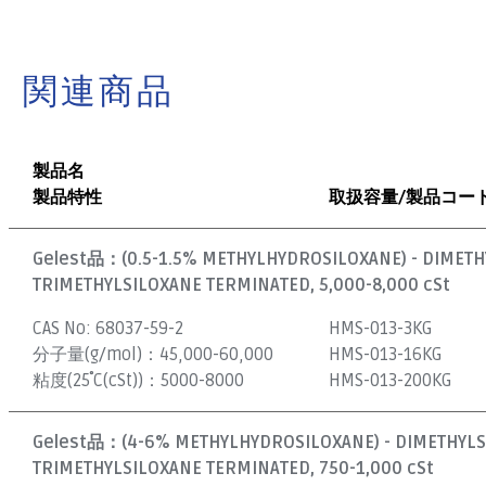
関連商品
製品名
製品特性
取扱容量/製品コー
Gelest品：
(0.5-1.5% METHYLHYDROSILOXANE) - DIMET
TRIMETHYLSILOXANE TERMINATED, 5,000-8,000 cSt
CAS No:
68037-59-2
HMS-013-3KG
分子量(g/mol)：
45,000-60,000
HMS-013-16KG
粘度(25˚C(cSt))：
5000-8000
HMS-013-200KG
Gelest品：
(4-6% METHYLHYDROSILOXANE) - DIMETHYL
TRIMETHYLSILOXANE TERMINATED, 750-1,000 cSt