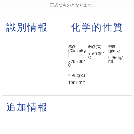
正式なものとなります。
識別情報
化学的性質
沸点
融点(℃)
密度
(℃/mmHg
(g/mL)
<-60.00°
)
C
0.960g/
ml
>205.00°
C
引火点(℃)
190.00°C
追加情報