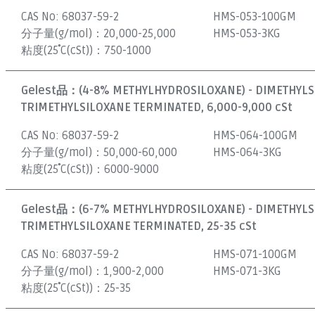
CAS No:
68037-59-2
HMS-053-100GM
分子量(g/mol)：
20,000-25,000
HMS-053-3KG
粘度(25˚C(cSt))：
750-1000
Gelest品：
(4-8% METHYLHYDROSILOXANE) - DIMETHYL
TRIMETHYLSILOXANE TERMINATED, 6,000-9,000 cSt
CAS No:
68037-59-2
HMS-064-100GM
分子量(g/mol)：
50,000-60,000
HMS-064-3KG
粘度(25˚C(cSt))：
6000-9000
Gelest品：
(6-7% METHYLHYDROSILOXANE) - DIMETHYL
TRIMETHYLSILOXANE TERMINATED, 25-35 cSt
CAS No:
68037-59-2
HMS-071-100GM
分子量(g/mol)：
1,900-2,000
HMS-071-3KG
粘度(25˚C(cSt))：
25-35