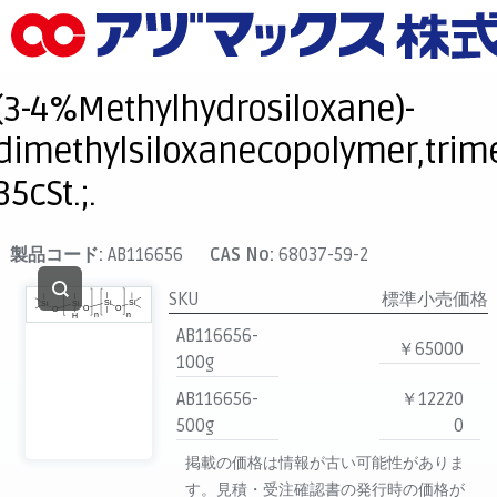
メニュー
ホーム
(3-4%Methylhydrosiloxane)-
お気に入り
dimethylsiloxanecopolymer,trime
カート
35cSt.;.
マイアカウント
主要取扱ブランド
製品コード:
AB116656
CAS No:
68037-59-2
代理店一覧
SKU
標準小売価格
支払い
AB116656-
￥65000
製品検索
100g
AB116656-
￥12220
見積発行
500g
0
掲載の価格は情報が古い可能性がありま
す。見積・受注確認書の発行時の価格が