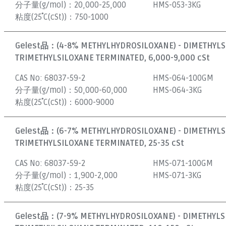
分子量(g/mol)：
20,000-25,000
HMS-053-3KG
粘度(25˚C(cSt))：
750-1000
Gelest品：
(4-8% METHYLHYDROSILOXANE) - DIMETHYL
TRIMETHYLSILOXANE TERMINATED, 6,000-9,000 cSt
CAS No:
68037-59-2
HMS-064-100GM
分子量(g/mol)：
50,000-60,000
HMS-064-3KG
粘度(25˚C(cSt))：
6000-9000
Gelest品：
(6-7% METHYLHYDROSILOXANE) - DIMETHYL
TRIMETHYLSILOXANE TERMINATED, 25-35 cSt
CAS No:
68037-59-2
HMS-071-100GM
分子量(g/mol)：
1,900-2,000
HMS-071-3KG
粘度(25˚C(cSt))：
25-35
Gelest品：
(7-9% METHYLHYDROSILOXANE) - DIMETHYL