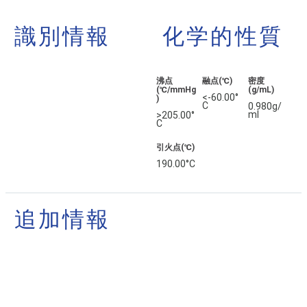
識別情報
化学的性質
沸点
融点(℃)
密度
(℃/mmHg
(g/mL)
<-60.00°
)
C
0.980g/
ml
>205.00°
C
引火点(℃)
190.00°C
追加情報