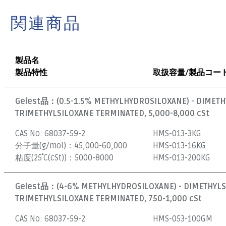
関連商品
製品名
製品特性
取扱容量/製品コー
Gelest品：
(0.5-1.5% METHYLHYDROSILOXANE) - DIMET
TRIMETHYLSILOXANE TERMINATED, 5,000-8,000 cSt
CAS No:
68037-59-2
HMS-013-3KG
分子量(g/mol)：
45,000-60,000
HMS-013-16KG
粘度(25˚C(cSt))：
5000-8000
HMS-013-200KG
Gelest品：
(4-6% METHYLHYDROSILOXANE) - DIMETHYL
TRIMETHYLSILOXANE TERMINATED, 750-1,000 cSt
CAS No:
68037-59-2
HMS-053-100GM