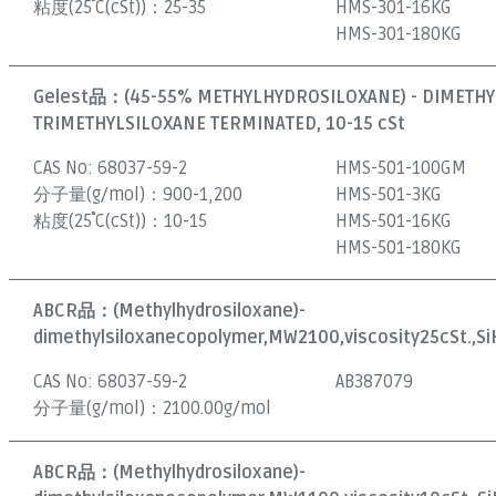
粘度(25˚C(cSt))：
25-35
HMS-301-16KG
HMS-301-180KG
Gelest品：
(45-55% METHYLHYDROSILOXANE) - DIMETH
TRIMETHYLSILOXANE TERMINATED, 10-15 cSt
CAS No:
68037-59-2
HMS-501-100GM
分子量(g/mol)：
900-1,200
HMS-501-3KG
粘度(25˚C(cSt))：
10-15
HMS-501-16KG
HMS-501-180KG
ABCR品：
(Methylhydrosiloxane)-
dimethylsiloxanecopolymer,MW2100,viscosity25cSt.,S
CAS No:
68037-59-2
AB387079
分子量(g/mol)：
2100.00g/mol
ABCR品：
(Methylhydrosiloxane)-