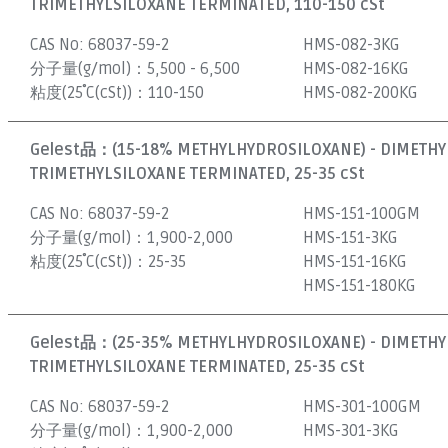
TRIMETHYLSILOXANE TERMINATED, 110-150 cSt
CAS No:
68037-59-2
HMS-082-3KG
分子量(g/mol)：
5,500 - 6,500
HMS-082-16KG
粘度(25˚C(cSt))：
110-150
HMS-082-200KG
Gelest品：
(15-18% METHYLHYDROSILOXANE) - DIMETH
TRIMETHYLSILOXANE TERMINATED, 25-35 cSt
CAS No:
68037-59-2
HMS-151-100GM
分子量(g/mol)：
1,900-2,000
HMS-151-3KG
粘度(25˚C(cSt))：
25-35
HMS-151-16KG
HMS-151-180KG
Gelest品：
(25-35% METHYLHYDROSILOXANE) - DIMETH
TRIMETHYLSILOXANE TERMINATED, 25-35 cSt
CAS No:
68037-59-2
HMS-301-100GM
分子量(g/mol)：
1,900-2,000
HMS-301-3KG