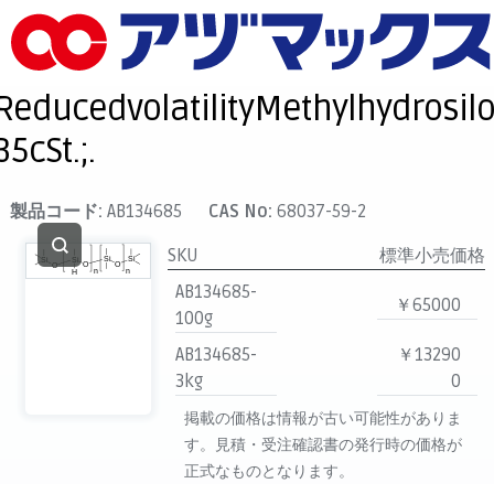
メニュー
ホーム
ReducedvolatilityMethylhydrosil
お気に入り
35cSt.;.
カート
マイアカウント
製品コード:
AB134685
CAS No:
68037-59-2
主要取扱ブランド
SKU
標準小売価格
代理店一覧
AB134685-
￥65000
100g
支払い
AB134685-
￥13290
製品検索
3kg
0
見積発行
掲載の価格は情報が古い可能性がありま
す。見積・受注確認書の発行時の価格が
正式なものとなります。