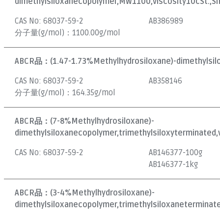
dimethylsiloxanecopolymer,MW1100,viscosity10cSt.,S
CAS No:
68037-59-2
AB386989
分子量(g/mol)：
1100.00g/mol
ABCR品：
(1.47-1.73%Methylhydrosiloxane)-dimethylsil
CAS No:
68037-59-2
AB358146
分子量(g/mol)：
164.35g/mol
ABCR品：
(7-8%Methylhydrosiloxane)-
dimethylsiloxanecopolymer,trimethylsiloxyterminated,v
CAS No:
68037-59-2
AB146377-100g
AB146377-1kg
ABCR品：
(3-4%Methylhydrosiloxane)-
dimethylsiloxanecopolymer,trimethylsiloxaneterminate