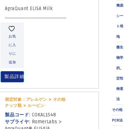
簡易
AgraQuant ELISA Milk
シー
ト培
お気
地
に入
微生
りに
物学
追加
的_
製品詳細
定性
検査
法
測定対象：アレルゲン > その他
ナッツ類 > ルーピン
その他
製品コード:
COKAL1548
PCR法
サプライヤ:
RomerLabs
>
AgraQuant® ELISA法