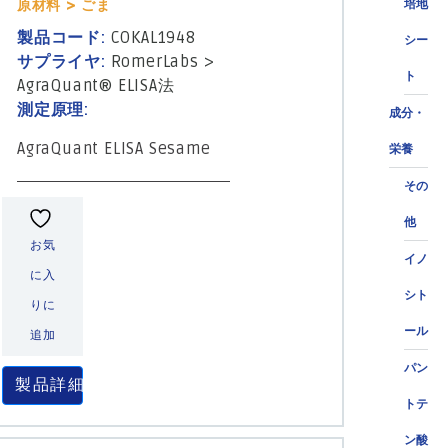
原材料 > ごま
培地
製品コード:
COKAL1948
シー
サプライヤ:
RomerLabs
>
ト
AgraQuant® ELISA法
測定原理:
成分・
AgraQuant ELISA Sesame
栄養
その
他
お気
イノ
に入
シト
りに
ール
追加
パン
製品詳細
トテ
ン酸