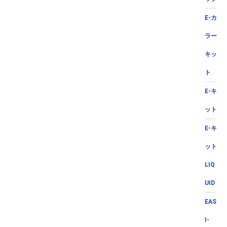
E-カ
ラー
キッ
ト
E-キ
ット
E-キ
ット
LIQ
UID
EAS
I-