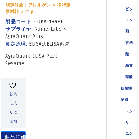
測定対象：アレルゲン > 準特定
ビタ
原材料 > ごま
ミン
製品コード:
COKAL1948F
サプライヤ:
RomerLabs
>
類
AgraQuant Plus
有機
測定原理:
ELISA法
ELISA迅速
酸
AgraQuant ELISA PLUS
Sesame
糖質
葉酸
抗菌性
お気
物質
に入
スク
りに
追加
リー
ニン
製品詳細