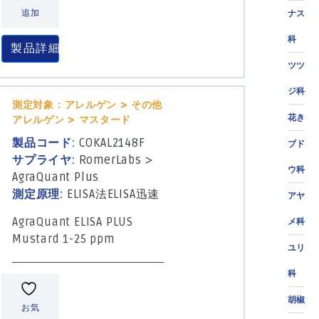
追加
ナス
科
製品詳細
ツツ
ジ科
測定対象：アレルゲン > その他
花き
アレルゲン > マスタード
製品コード:
COKAL2148F
ブド
サプライヤ:
RomerLabs
>
ウ科
AgraQuant Plus
測定原理:
ELISA法
ELISA迅速
アヤ
AgraQuant ELISA PLUS
メ科
Mustard 1-25 ppm
ユリ
科
胡椒
お気