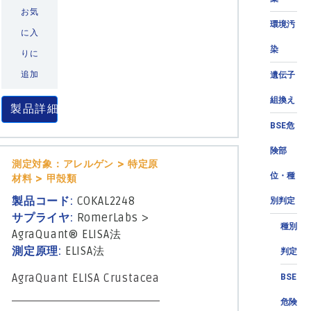
お気
環境汚
に入
染
りに
追加
遺伝子
組換え
製品詳細
BSE危
険部
測定対象：アレルゲン > 特定原
位・種
材料 > 甲殻類
製品コード:
COKAL2248
別判定
サプライヤ:
RomerLabs
>
種別
AgraQuant® ELISA法
測定原理:
ELISA法
判定
AgraQuant ELISA Crustacea
BSE
危険