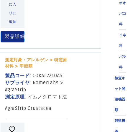
オオ
に入
りに
バコ
追加
科
イネ
製品詳細
科
バラ
測定対象：アレルゲン > 特定原
材料 > 甲殻類
科
製品コード:
COKAL2210AS
検査キ
サプライヤ:
RomerLabs
>
ット関
AgraStrip
測定原理:
イムノクロマト法
連機器
AgraStrip Crustacea
類
残留農
薬