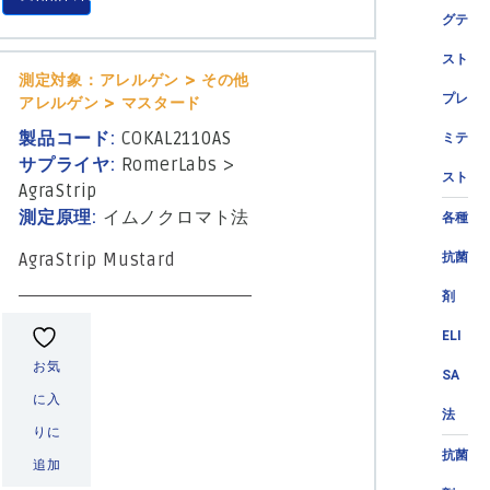
グテ
スト
測定対象：アレルゲン > その他
プレ
アレルゲン > マスタード
製品コード:
COKAL2110AS
ミテ
サプライヤ:
RomerLabs
>
スト
AgraStrip
測定原理:
イムノクロマト法
各種
AgraStrip Mustard
抗菌
剤
ELI
お気
SA
に入
法
りに
抗菌
追加