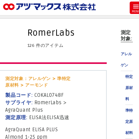
メニュー
ホーム
RomerLabs
測定
お気に入り
対象:
126 件のアイテム
お買い物カゴ
アレル
ご注文
ゲン
マイページ
特定
測定対象：アレルゲン > 準特定
主要取扱ブランド
原材料 > アーモンド
原材
代理店一覧
製品コード:
COKAL0748F
料
製品検索
サプライヤ:
RomerLabs
>
AgraQuant Plus
準特
見積発行
測定原理:
ELISA法
ELISA迅速
定原
AgraQuant ELISA PLUS
材料
Almond 1-25 ppm