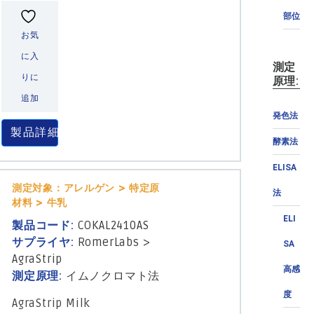
部位
お気
に入
測定
りに
原理:
追加
発色法
製品詳細
酵素法
ELISA
測定対象：アレルゲン > 特定原
法
材料 > 牛乳
ELI
製品コード:
COKAL2410AS
サプライヤ:
RomerLabs
>
SA
AgraStrip
高感
測定原理:
イムノクロマト法
度
AgraStrip Milk