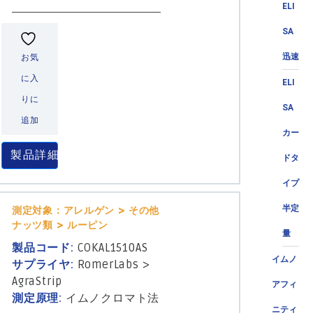
ELI
SA
迅速
お気
に入
ELI
りに
SA
追加
カー
製品詳細
ドタ
イプ
半定
測定対象：アレルゲン > その他
ナッツ類 > ルーピン
量
製品コード:
COKAL1510AS
イムノ
サプライヤ:
RomerLabs
>
AgraStrip
アフィ
測定原理:
イムノクロマト法
ニティ