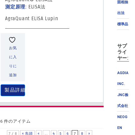
固相抽
測定原理:
ELISA法
出法
AgraQuant ELISA Lupin
標準品
サプ
お気
ライ
に入
ヤー:
りに
AGDIA
追加
INC.
製品詳細
JNC株
式会社
NEOG
26 件のアイテム
EN
7 / 8
« 先頭
«
...
4
5
6
7
8
»