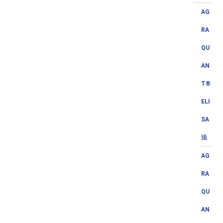
AG
RA
QU
AN
T®
ELI
SA
法
AG
RA
QU
AN