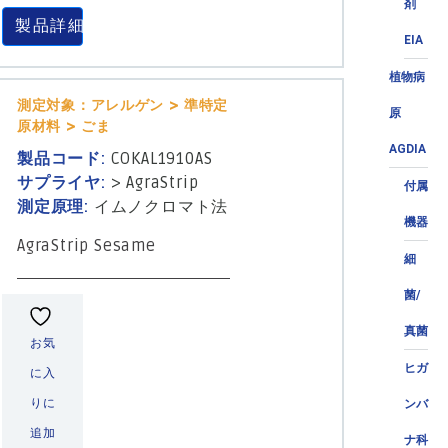
剤
製品詳細
EIA
植物病
測定対象：アレルゲン > 準特定
原
原材料 > ごま
AGDIA
製品コード:
COKAL1910AS
サプライヤ:
>
AgraStrip
付属
測定原理:
イムノクロマト法
機器
AgraStrip Sesame
細
菌/
真菌
お気
ヒガ
に入
りに
ンバ
追加
ナ科