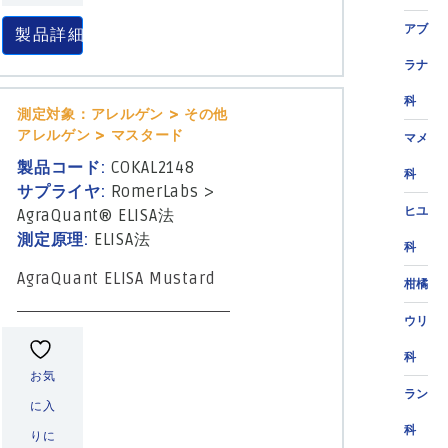
アブ
製品詳細
ラナ
科
測定対象：アレルゲン > その他
アレルゲン > マスタード
マメ
製品コード:
COKAL2148
科
サプライヤ:
RomerLabs
>
ヒユ
AgraQuant® ELISA法
測定原理:
ELISA法
科
AgraQuant ELISA Mustard
柑橘
ウリ
科
お気
ラン
に入
科
りに