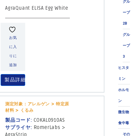
グル
AgraQuant ELISA Egg White
ープ
2B
グル
お気
ープ
に入
りに
3
追加
ヒスタ
ミン
製品詳細
ホルモ
ン
測定対象：アレルゲン > 特定原
材料 > くるみ
微生物
製品コード:
COKAL0910AS
食中毒
サプライヤ:
RomerLabs
>
AgraStrip
その