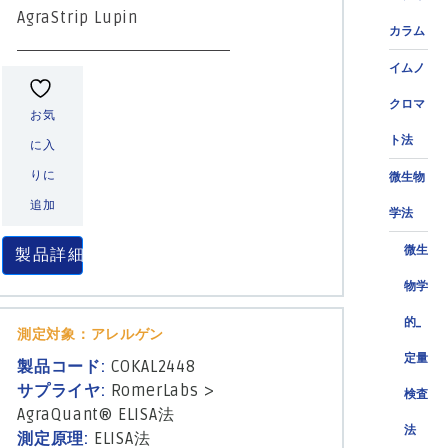
AgraStrip Lupin
カラム
イムノ
クロマ
お気
ト法
に入
りに
微生物
追加
学法
微生
製品詳細
物学
的_
測定対象：アレルゲン
定量
製品コード:
COKAL2448
サプライヤ:
RomerLabs
>
検査
AgraQuant® ELISA法
法
測定原理:
ELISA法