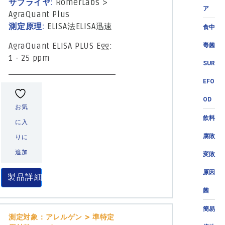
サプライヤ:
RomerLabs
>
ア
AgraQuant Plus
測定原理:
ELISA法
ELISA迅速
食中
AgraQuant ELISA PLUS Egg:
毒菌
1 - 25 ppm
SUR
EFO
OD
お気
飲料
に入
腐敗
りに
追加
変敗
原因
製品詳細
菌
簡易
測定対象：アレルゲン > 準特定