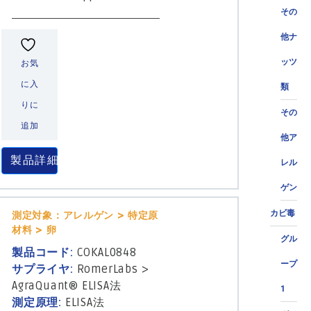
その
他ナ
ッツ
お気
に入
類
りに
その
追加
他ア
製品詳細
レル
ゲン
カビ毒
測定対象：アレルゲン > 特定原
材料 > 卵
グル
製品コード:
COKAL0848
ープ
サプライヤ:
RomerLabs
>
AgraQuant® ELISA法
1
測定原理:
ELISA法