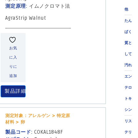
測定原理:
イムノクロマト法
他
AgraStrip Walnut
たん
ぱく
質と
お気
して
に入
汚れ
りに
追加
エン
テロ
製品詳細
トキ
シン
測定対象：アレルゲン > 特定原
リス
材料 > 卵
製品コード:
COKAL1848F
テリ