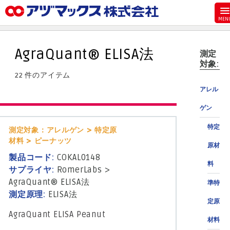
メニュー
ホーム
AgraQuant® ELISA法
測定
お気に入り
対象:
22 件のアイテム
お買い物カゴ
アレル
ご注文
ゲン
マイページ
特定
測定対象：アレルゲン > 特定原
主要取扱ブランド
材料 > ピーナッツ
原材
代理店一覧
製品コード:
COKAL0148
料
製品検索
サプライヤ:
RomerLabs
>
AgraQuant® ELISA法
準特
見積発行
測定原理:
ELISA法
定原
AgraQuant ELISA Peanut
材料