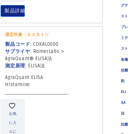
グテ
製品詳細
スト
プレ
測定対象：ヒスタミン
ミテ
製品コード:
COKAL0500
スト
サプライヤ:
RomerLabs
>
AgraQuant® ELISA法
各種
測定原理:
ELISA法
抗菌
AgraQuant ELISA
剤
Histamine
ELI
SA
法
お気
に入
抗菌
りに