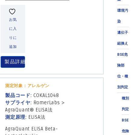
環境汚
お気
染
に入
遺伝子
りに
組換え
追加
BSE危
製品詳細
険部
位・種
測定対象：アレルゲン
別判定
製品コード:
COKAL1048
種別
サプライヤ:
RomerLabs
>
AgraQuant® ELISA法
判定
測定原理:
ELISA法
BSE
AgraQuant ELISA Beta-
危険