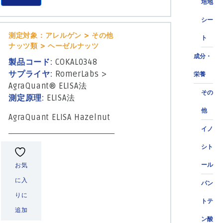
培地
シー
測定対象：アレルゲン > その他
ト
ナッツ類 > ヘーゼルナッツ
成分・
製品コード:
COKAL0348
サプライヤ:
RomerLabs
>
栄養
AgraQuant® ELISA法
その
測定原理:
ELISA法
他
AgraQuant ELISA Hazelnut
イノ
シト
ール
お気
に入
パン
りに
トテ
追加
ン酸