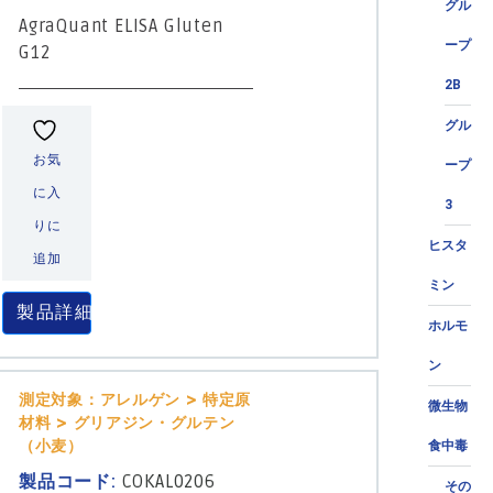
グル
AgraQuant ELISA Gluten
ープ
G12
2B
グル
お気
ープ
に入
3
りに
ヒスタ
追加
ミン
製品詳細
ホルモ
ン
測定対象：アレルゲン > 特定原
微生物
材料 > グリアジン・グルテン
（小麦）
食中毒
製品コード:
COKAL0206
その