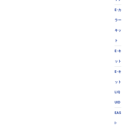
E-カ
ラー
キッ
ト
E-キ
ット
E-キ
ット
LIQ
UID
EAS
I-