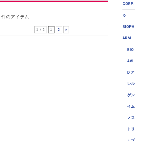
CORP.
R-
2 件のアイテム
BIOPH
1 / 2
1
2
»
ARM
BIO
AVI
D ア
レル
ゲン
イム
ノス
トリ
ップ