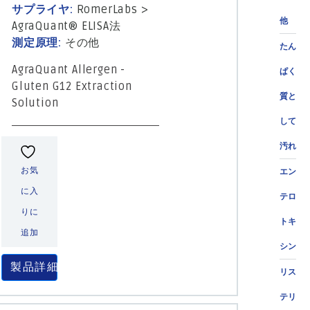
サプライヤ:
RomerLabs
>
他
AgraQuant® ELISA法
測定原理:
その他
たん
AgraQuant Allergen -
ぱく
Gluten G12 Extraction
質と
Solution
して
汚れ
お気
エン
に入
テロ
りに
トキ
追加
シン
製品詳細
リス
テリ