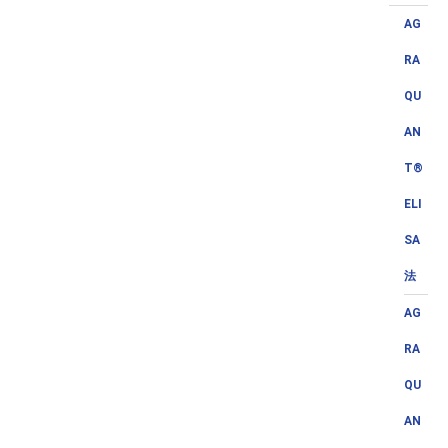
AG
RA
QU
AN
T®
ELI
SA
法
AG
RA
QU
AN