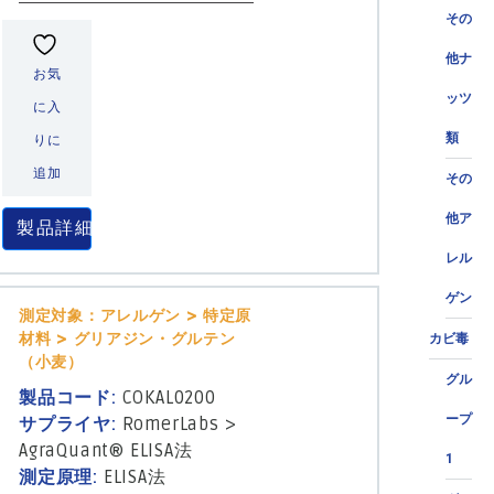
その
他ナ
お気
ッツ
に入
類
りに
追加
その
他ア
製品詳細
レル
ゲン
測定対象：アレルゲン > 特定原
材料 > グリアジン・グルテン
カビ毒
（小麦）
グル
製品コード:
COKAL0200
ープ
サプライヤ:
RomerLabs
>
AgraQuant® ELISA法
1
測定原理:
ELISA法