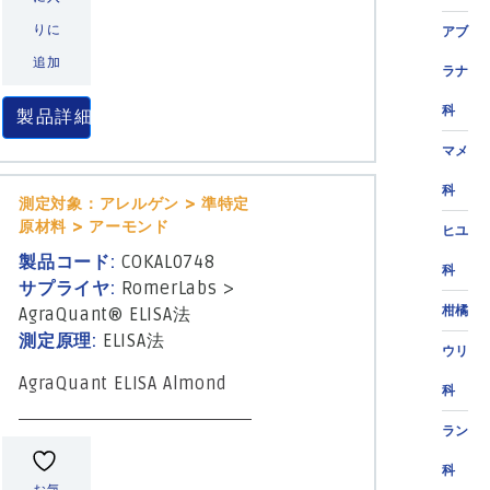
りに
アブ
追加
ラナ
科
製品詳細
マメ
科
測定対象：アレルゲン > 準特定
原材料 > アーモンド
ヒユ
製品コード:
COKAL0748
科
サプライヤ:
RomerLabs
>
柑橘
AgraQuant® ELISA法
測定原理:
ELISA法
ウリ
AgraQuant ELISA Almond
科
ラン
科