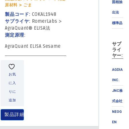
固相抽
原材料 > ごま
出法
製品コード:
COKAL1948
サプライヤ:
RomerLabs
>
標準品
AgraQuant® ELISA法
測定原理:
サプ
AgraQuant ELISA Sesame
ライ
ヤー:
AGDIA
お気
INC.
に入
JNC株
りに
追加
式会社
NEOG
製品詳細
EN