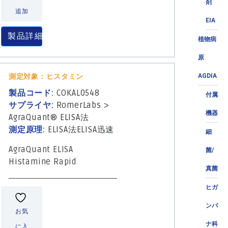
剤
追加
EIA
製品詳細
植物病
原
AGDIA
測定対象：ヒスタミン
製品コード:
COKAL0548
付属
サプライヤ:
RomerLabs
>
機器
AgraQuant® ELISA法
測定原理:
ELISA法
ELISA迅速
細
AgraQuant ELISA
菌/
Histamine Rapid
真菌
ヒガ
ンバ
お気
ナ科
に入