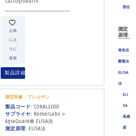
Lactoglobulin
部位
測定
お気
原理:
に入
りに
発色法
追加
酵素法
製品詳細
ELISA
法
ELI
測定対象：アレルゲン
SA
製品コード:
COKAL1200
サプライヤ:
RomerLabs
>
高感
AgraQuant® ELISA法
度
測定原理:
ELISA法