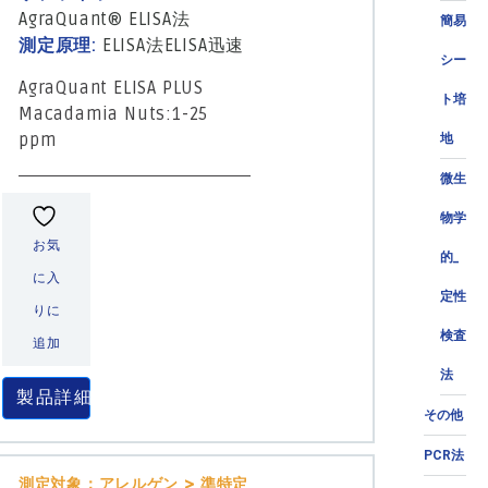
AgraQuant® ELISA法
簡易
測定原理:
ELISA法
ELISA迅速
シー
AgraQuant ELISA PLUS
ト培
Macadamia Nuts:1-25
ppm
地
微生
物学
お気
的_
に入
定性
りに
検査
追加
法
製品詳細
その他
PCR法
測定対象：アレルゲン > 準特定