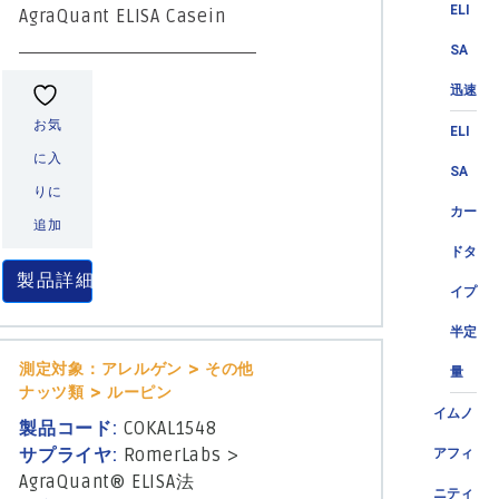
ELI
AgraQuant ELISA Casein
SA
迅速
お気
ELI
に入
SA
りに
カー
追加
ドタ
製品詳細
イプ
半定
測定対象：アレルゲン > その他
量
ナッツ類 > ルーピン
イムノ
製品コード:
COKAL1548
サプライヤ:
RomerLabs
>
アフィ
AgraQuant® ELISA法
ニティ