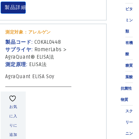
製品詳細
ビタ
ミン
類
測定対象：アレルゲン
製品コード:
COKAL0448
有機
サプライヤ:
RomerLabs
>
酸
AgraQuant® ELISA法
測定原理:
ELISA法
糖質
AgraQuant ELISA Soy
葉酸
抗菌性
物質
お気
スク
に入
リー
りに
ニン
追加