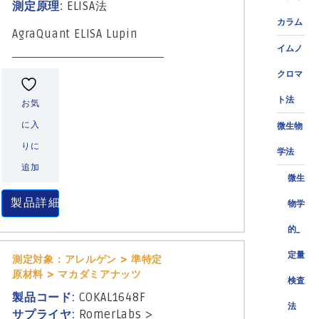
測定原理:
ELISA法
カラム
AgraQuant ELISA Lupin
イムノ
クロマ
ト法
お気
に入
微生物
りに
学法
追加
微生
製品詳細
物学
的_
定量
測定対象：アレルゲン > 準特定
原材料 > マカダミアナッツ
検査
製品コード:
COKAL1648F
法
サプライヤ:
RomerLabs
>