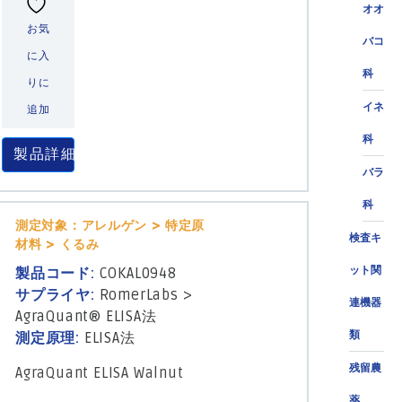
オオ
お気
バコ
に入
科
りに
イネ
追加
科
製品詳細
バラ
科
測定対象：アレルゲン > 特定原
検査キ
材料 > くるみ
ット関
製品コード:
COKAL0948
サプライヤ:
RomerLabs
>
連機器
AgraQuant® ELISA法
類
測定原理:
ELISA法
残留農
AgraQuant ELISA Walnut
薬