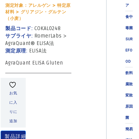
測定対象：アレルゲン > 特定原
ア
材料 > グリアジン・グルテン
食中
（小麦）
製品コード:
COKAL0248
毒菌
サプライヤ:
RomerLabs
>
SUR
AgraQuant® ELISA法
測定原理:
ELISA法
EFO
OD
AgraQuant ELISA Gluten
飲料
腐敗
お気
変敗
に入
原因
りに
菌
追加
簡易
製品詳細