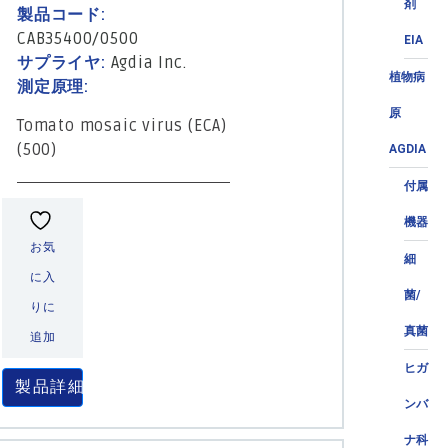
剤
製品コード:
CAB35400/0500
EIA
サプライヤ:
Agdia Inc.
植物病
測定原理:
原
Tomato mosaic virus (ECA)
(500)
AGDIA
付属
機器
お気
細
に入
菌/
りに
真菌
追加
ヒガ
製品詳細
ンバ
ナ科