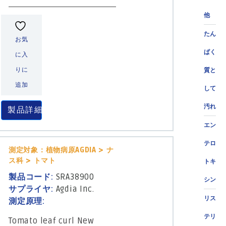
他
たん
お気
ぱく
に入
りに
質と
追加
して
汚れ
製品詳細
エン
テロ
測定対象：植物病原AGDIA > ナ
ス科 > トマト
トキ
製品コード:
SRA38900
シン
サプライヤ:
Agdia Inc.
リス
測定原理:
テリ
Tomato leaf curl New