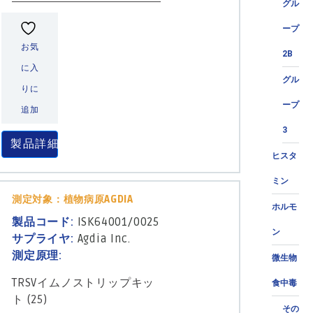
グル
ープ
お気
2B
に入
グル
りに
ープ
追加
3
製品詳細
ヒスタ
ミン
測定対象：植物病原AGDIA
ホルモ
製品コード:
ISK64001/0025
ン
サプライヤ:
Agdia Inc.
測定原理:
微生物
TRSVイムノストリップキッ
食中毒
ト (25)
その