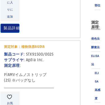
に入
部位
りに
追加
測定
原理:
製品詳細
発色法
測定対象：植物病原AGDIA
酵素法
製品コード:
STX91500/0025
ELISA
サプライヤ:
Agdia Inc.
法
測定原理:
ELI
PlAMVイムノストリップ
(25) ※バッグなし
SA
高感
度
お気