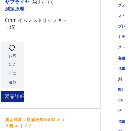
サプライヤ:
Agdia Inc.
グテ
測定原理:
スト
Cmm イムノストリップキッ
プレ
ト(5)
ミテ
スト
お気
各種
に入
抗菌
りに
剤
追加
ELI
製品詳細
SA
法
測定対象：植物病原AGDIA > ナ
抗菌
ス科 > トマト