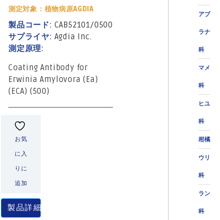
測定対象：植物病原AGDIA
アブ
製品コード:
CAB52101/0500
ラナ
サプライヤ:
Agdia Inc.
測定原理:
科
Coating Antibody for
マメ
Erwinia Amylovora (Ea)
科
(ECA) (500)
ヒユ
科
お気
柑橘
に入
ウリ
りに
科
追加
ラン
製品詳細
科