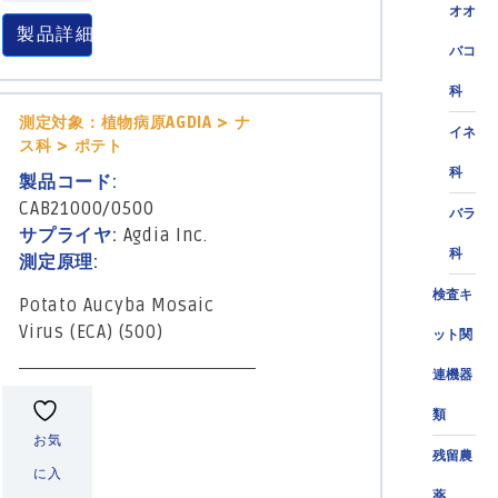
オオ
製品詳細
バコ
科
測定対象：植物病原AGDIA > ナ
イネ
ス科 > ポテト
科
製品コード:
CAB21000/0500
バラ
サプライヤ:
Agdia Inc.
科
測定原理:
検査キ
Potato Aucyba Mosaic
Virus (ECA) (500)
ット関
連機器
類
お気
残留農
に入
薬