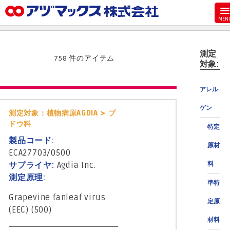
メニュー
ホーム
測定
お気に入り
758 件のアイテム
対象:
お買い物カゴ
アレル
ご注文
ゲン
マイページ
測定対象：植物病原AGDIA > ブ
ドウ科
特定
主要取扱ブランド
製品コード:
原材
代理店一覧
ECA27703/0500
サプライヤ:
Agdia Inc.
料
製品検索
測定原理:
準特
見積発行
Grapevine fanleaf virus
定原
(EEC) (500)
材料