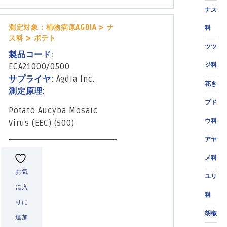
ナス
測定対象：植物病原AGDIA > ナ
科
ス科 > ポテト
ツツ
製品コード:
ジ科
ECA21000/0500
サプライヤ:
Agdia Inc.
花き
測定原理:
ブド
Potato Aucyba Mosaic
ウ科
Virus (EEC) (500)
アヤ
メ科
お気
ユリ
に入
科
りに
胡椒
追加