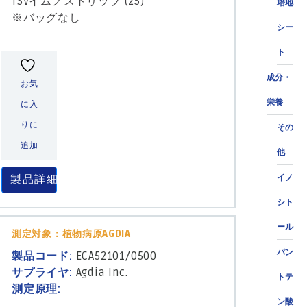
TSVイムノストリップ (25)
培地
※バッグなし
シー
ト
成分・
お気
栄養
に入
りに
その
追加
他
製品詳細
イノ
シト
ール
測定対象：植物病原AGDIA
パン
製品コード:
ECA52101/0500
サプライヤ:
Agdia Inc.
トテ
測定原理:
ン酸