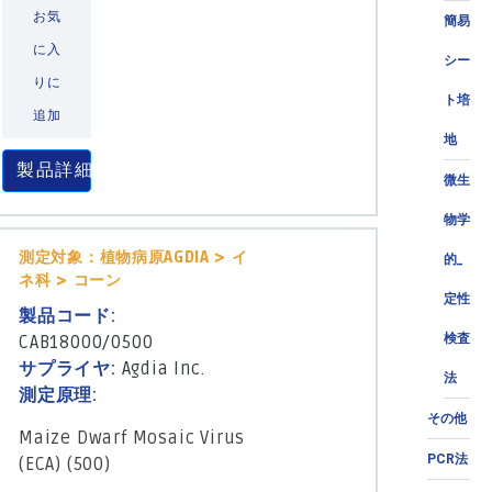
お気
簡易
に入
シー
りに
ト培
追加
地
製品詳細
微生
物学
測定対象：植物病原AGDIA > イ
的_
ネ科 > コーン
定性
製品コード:
検査
CAB18000/0500
サプライヤ:
Agdia Inc.
法
測定原理:
その他
Maize Dwarf Mosaic Virus
PCR法
(ECA) (500)