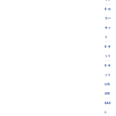
E-カ
ラー
キッ
ト
E-キ
ット
E-キ
ット
LIQ
UID
EAS
I-