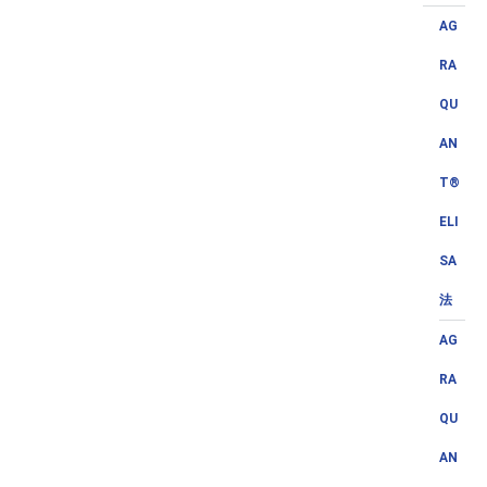
AG
RA
QU
AN
T®
ELI
SA
法
AG
RA
QU
AN