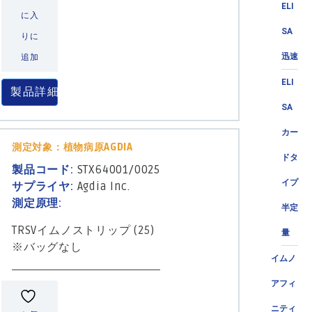
ELI
に入
SA
りに
迅速
追加
ELI
製品詳細
SA
カー
測定対象：植物病原AGDIA
ドタ
製品コード:
STX64001/0025
イプ
サプライヤ:
Agdia Inc.
測定原理:
半定
TRSVイムノストリップ (25)
量
※バッグなし
イムノ
アフィ
ニティ