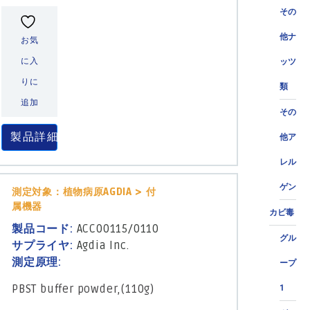
その
他ナ
お気
に入
ッツ
りに
類
追加
その
製品詳細
他ア
レル
ゲン
測定対象：植物病原AGDIA > 付
属機器
カビ毒
製品コード:
ACC00115/0110
グル
サプライヤ:
Agdia Inc.
測定原理:
ープ
PBST buffer powder,(110g)
1