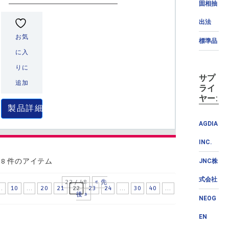
固相抽
出法
お気
標準品
に入
りに
サプ
追加
ライ
ヤー:
製品詳細
AGDIA
INC.
58 件のアイテム
JNC株
式会社
22 / 48
« 先
..
10
...
20
21
22
23
24
...
30
40
...
»
最
後 »
NEOG
EN