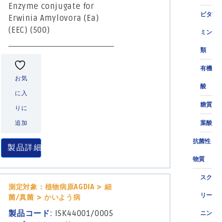
Enzyme conjugate for
ビタ
Erwinia Amylovora (Ea)
(EEC) (500)
ミン
類
有機
お気
酸
に入
糖質
りに
追加
葉酸
抗菌性
製品詳細
物質
スク
測定対象：植物病原AGDIA > 細
リー
菌/真菌 > かいよう病
製品コード:
ISK44001/0005
ニン