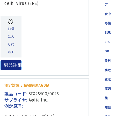
delhi virus (ERS)
ア
食中
毒菌
お気
SUR
に入
EFO
りに
OD
追加
飲料
製品詳細
腐敗
変敗
測定対象：植物病原AGDIA
原因
製品コード:
STX25500/0025
菌
サプライヤ:
Agdia Inc.
測定原理:
簡易