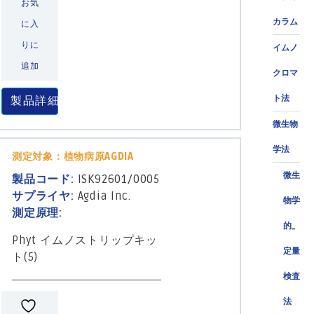
お気
カラム
に入
りに
イムノ
追加
クロマ
ト法
製品詳細
微生物
学法
測定対象：植物病原AGDIA
微生
製品コード:
ISK92601/0005
サプライヤ:
Agdia Inc.
物学
測定原理:
的_
Phyt イムノストリップキッ
定量
ト(5)
検査
法