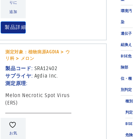
りに
環境汚
追加
染
製品詳細
遺伝子
組換え
測定対象：植物病原AGDIA > ウ
BSE危
リ科 > メロン
険部
製品コード:
SRA12402
サプライヤ:
Agdia Inc.
位・種
測定原理:
別判定
Melon Necrotic Spot Virus
種別
(ERS)
判定
BSE
お気
危険