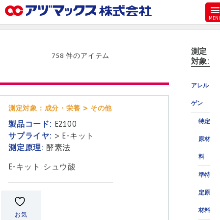
メニュー
ホーム
測定
お気に入り
758 件のアイテム
対象:
お買い物カゴ
アレル
ご注文
ゲン
マイページ
測定対象：成分・栄養 > その他
特定
製品コード:
E2100
主要取扱ブランド
サプライヤ:
>
E-キット
原材
代理店一覧
測定原理:
酵素法
料
製品検索
E-キット シュウ酸
準特
見積発行
定原
材料
お気