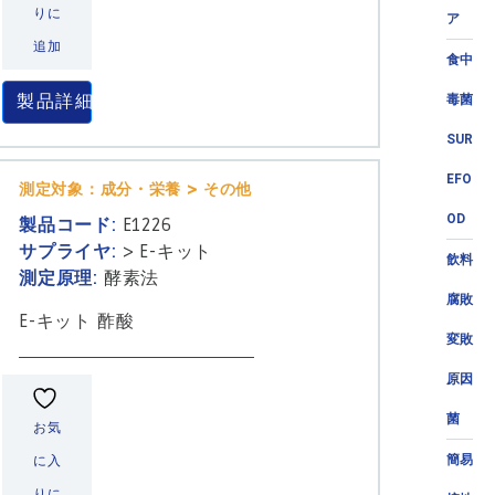
りに
ア
追加
食中
製品詳細
毒菌
SUR
EFO
測定対象：成分・栄養 > その他
OD
製品コード:
E1226
サプライヤ:
>
E-キット
飲料
測定原理:
酵素法
腐敗
E-キット 酢酸
変敗
原因
菌
お気
簡易
に入
りに