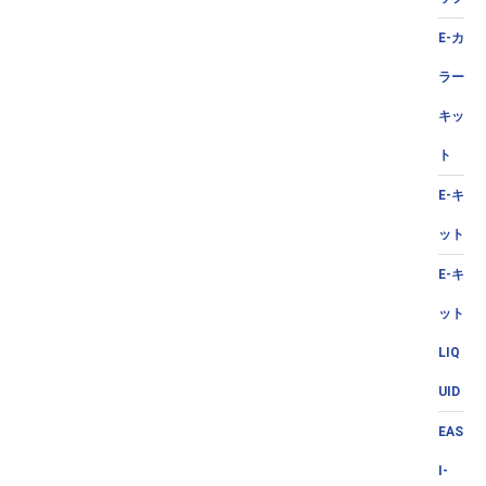
E-カ
ラー
キッ
ト
E-キ
ット
E-キ
ット
LIQ
UID
EAS
I-