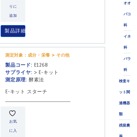
オオ
りに
バコ
追加
科
製品詳細
イネ
科
測定対象：成分・栄養 > その他
バラ
製品コード:
E1268
科
サプライヤ:
>
E-キット
測定原理:
酵素法
検査キ
E-キット スターチ
ット関
連機器
類
お気
残留農
に入
薬