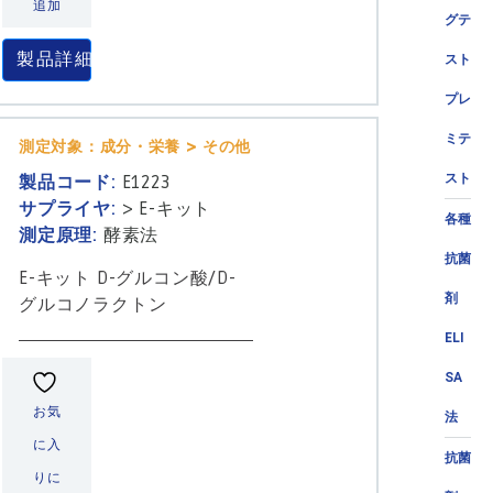
追加
グテ
製品詳細
スト
プレ
ミテ
測定対象：成分・栄養 > その他
スト
製品コード:
E1223
サプライヤ:
>
E-キット
各種
測定原理:
酵素法
抗菌
E-キット D-グルコン酸/D-
剤
グルコノラクトン
ELI
SA
お気
法
に入
抗菌
りに