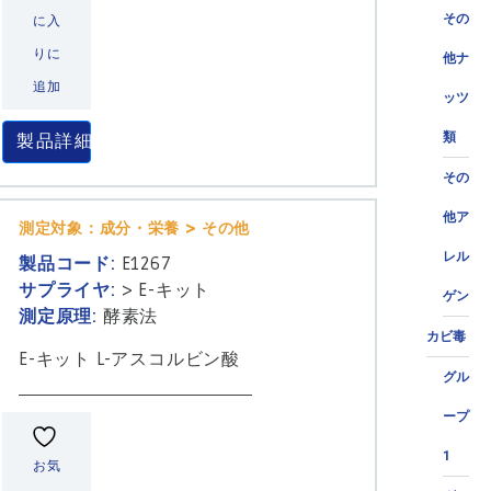
その
に入
りに
他ナ
追加
ッツ
類
製品詳細
その
他ア
測定対象：成分・栄養 > その他
レル
製品コード:
E1267
サプライヤ:
>
E-キット
ゲン
測定原理:
酵素法
カビ毒
E-キット L-アスコルビン酸
グル
ープ
1
お気