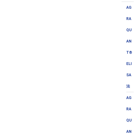
AG
RA
QU
AN
T®
ELI
SA
法
AG
RA
QU
AN