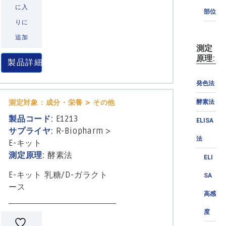
に入
部位
りに
追加
測定
原理:
製品詳細
発色法
測定対象：成分・栄養 > その他
酵素法
製品コード:
E1213
ELISA
サプライヤ:
R-Biopharm
>
法
E-キット
測定原理:
酵素法
ELI
E-キット 乳糖/D-ガラクト
SA
ース
高感
度