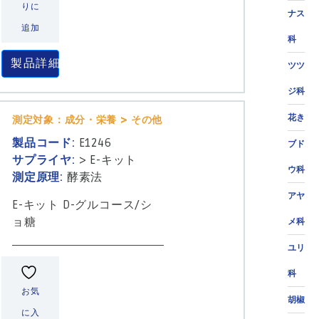
りに
ナス
追加
科
製品詳細
ツツ
ジ科
花き
測定対象：成分・栄養 > その他
製品コード:
E1246
ブド
サプライヤ:
>
E-キット
ウ科
測定原理:
酵素法
アヤ
E-キット D-グルコース/シ
ョ糖
メ科
ユリ
科
お気
胡椒
に入