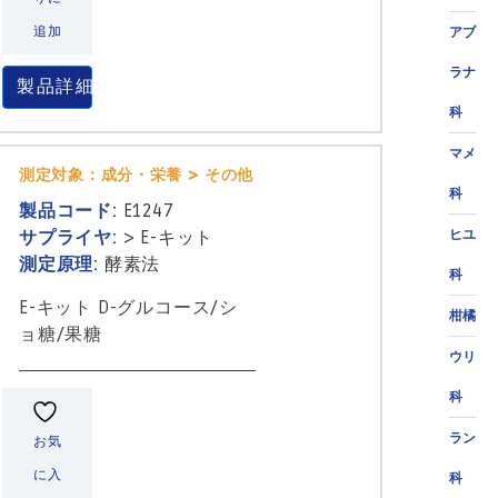
追加
アブ
ラナ
製品詳細
科
マメ
測定対象：成分・栄養 > その他
科
製品コード:
E1247
サプライヤ:
>
E-キット
ヒユ
測定原理:
酵素法
科
E-キット D-グルコース/シ
柑橘
ョ糖/果糖
ウリ
科
ラン
お気
に入
科