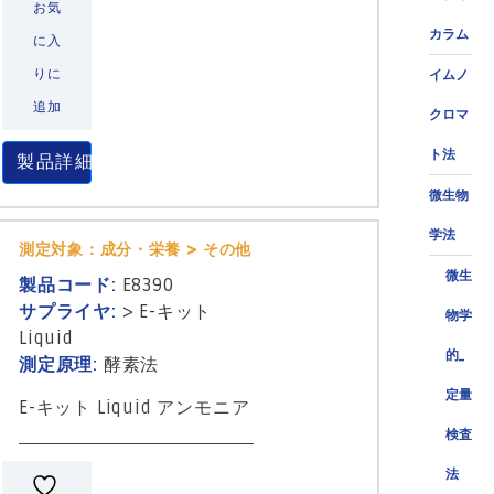
お気
カラム
に入
りに
イムノ
追加
クロマ
ト法
製品詳細
微生物
学法
測定対象：成分・栄養 > その他
微生
製品コード:
E8390
サプライヤ:
>
E-キット
物学
Liquid
的_
測定原理:
酵素法
定量
E-キット Liquid アンモニア
検査
法