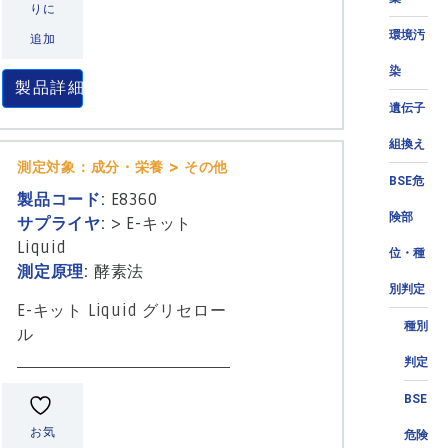
りに
環境汚
追加
染
製品詳細
遺伝子
組換え
測定対象：成分・栄養 > その他
BSE危
製品コード:
E8360
険部
サプライヤ:
>
E-キット
Liquid
位・種
測定原理:
酵素法
別判定
E-キット Liquid グリセロー
種別
ル
判定
BSE
お気
危険