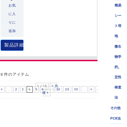
お気
簡易
に入
シー
りに
ト培
追加
地
製品詳細
微生
物学
的_
58 件のアイテム
定性
4 / 48
« 先
検査
«
...
2
3
4
5
6
...
10
20
30
...
»
最
後 »
法
その他
PCR法