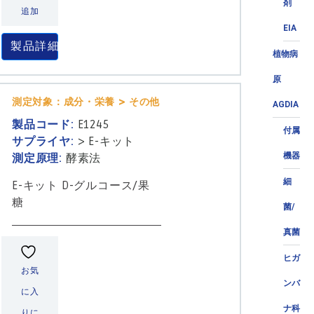
剤
追加
EIA
製品詳細
植物病
原
測定対象：成分・栄養 > その他
AGDIA
製品コード:
E1245
付属
サプライヤ:
>
E-キット
機器
測定原理:
酵素法
細
E-キット D-グルコース/果
糖
菌/
真菌
ヒガ
お気
ンバ
に入
ナ科
りに