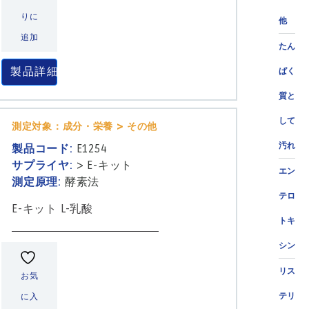
りに
他
追加
たん
製品詳細
ぱく
質と
して
測定対象：成分・栄養 > その他
汚れ
製品コード:
E1254
サプライヤ:
>
E-キット
エン
測定原理:
酵素法
テロ
E-キット L-乳酸
トキ
シン
リス
お気
テリ
に入