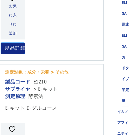
ELI
お気
SA
に入
りに
迅速
追加
ELI
SA
製品詳細
カー
ドタ
測定対象：成分・栄養 > その他
イプ
製品コード:
E1210
サプライヤ:
>
E-キット
半定
測定原理:
酵素法
量
E-キット D-グルコース
イムノ
アフィ
ニティ