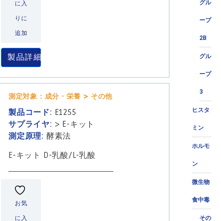
グル
に入
りに
ープ
追加
2B
製品詳細
グル
ープ
3
測定対象：成分・栄養 > その他
ヒスタ
製品コード:
E1255
サプライヤ:
>
E-キット
ミン
測定原理:
酵素法
ホルモ
E-キット D-乳酸/L-乳酸
ン
微生物
食中毒
お気
に入
その