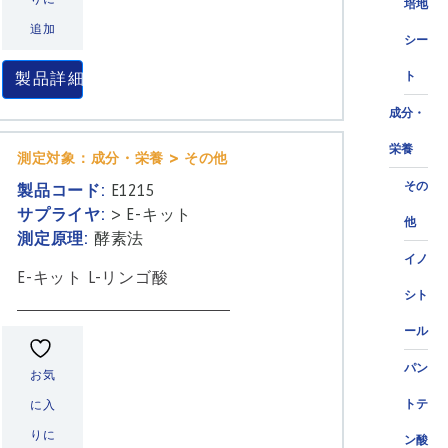
培地
追加
シー
製品詳細
ト
成分・
栄養
測定対象：成分・栄養 > その他
その
製品コード:
E1215
サプライヤ:
>
E-キット
他
測定原理:
酵素法
イノ
E-キット L-リンゴ酸
シト
ール
パン
お気
トテ
に入
りに
ン酸