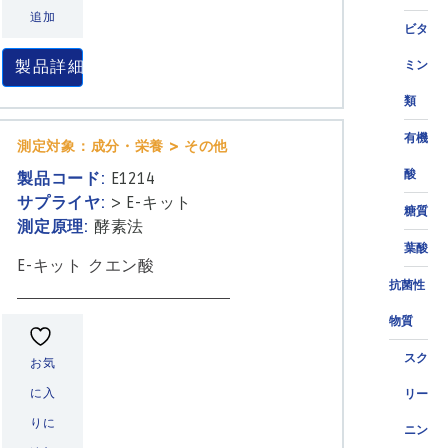
追加
ビタ
製品詳細
ミン
類
有機
測定対象：成分・栄養 > その他
酸
製品コード:
E1214
サプライヤ:
>
E-キット
糖質
測定原理:
酵素法
葉酸
E-キット クエン酸
抗菌性
物質
スク
お気
に入
リー
りに
ニン