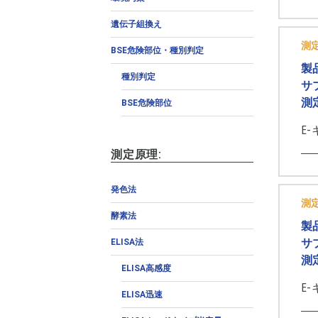
遺伝子組換え
測
BSE危険部位・種別判定
製
種別判定
サ
測
BSE危険部位
E-
測定原理:
発色法
測
酵素法
製
サ
ELISA法
測
ELISA高感度
E-
ELISA迅速