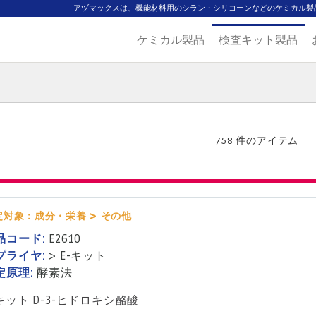
アヅマックスは、機能材料用のシラン・シリコーンなどのケミカル製
ケミカル製品
検査キット製品
ジ
主要取扱ブランド
代理店一覧
製品検索
見積発行
758 件のアイテム
定対象：成分・栄養 > その他
品コード:
E2610
プライヤ:
>
E-キット
定原理:
酵素法
-キット D-3-ヒドロキシ酪酸