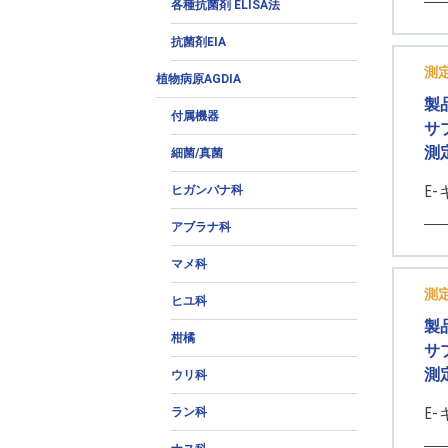
各種抗菌剤 ELISA法
抗菌剤EIA
測
植物病原AGDIA
製
付属機器
サ
測
細菌/真菌
E-
ヒガンバナ科
アブラナ科
マメ科
測
ヒユ科
製
柑橘
サ
測
ウリ科
E-
ラン科