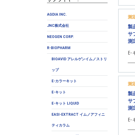
AGDIA INC.
測
JNC株式会社
製
サ
NEOGEN CORP.
測
R-BIOPHARM
E
BIOAVID アレルゲンイムノストリ
ップ
E-カラーキット
測
E-キット
製
サ
E-キット LIQUID
測
EASI-EXTRACT イムノアフィニ
E
ティカラム