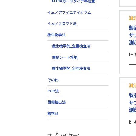
ELISAカードタイプ半定量
イムノアフィニティカラム
測
イムノクロマト法
製
サ
微生物学法
測
微生物学的_定量検査法
E
簡易シート培地
微生物学的_定性検査法
その他
測
PCR法
製
サ
固相抽出法
測
標準品
E-
サプライヤー: