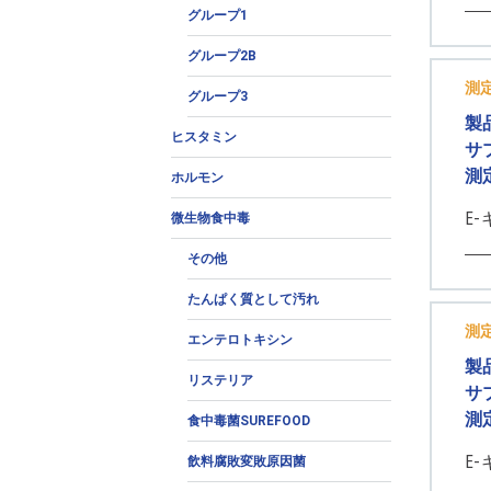
グループ1
グループ2B
測
グループ3
製
ヒスタミン
サ
測
ホルモン
E
微生物食中毒
その他
たんぱく質として汚れ
測
エンテロトキシン
製
リステリア
サ
測
食中毒菌SUREFOOD
E-
飲料腐敗変敗原因菌