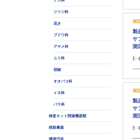
ナス科
ツツジ科
測
花き
製
ブドウ科
サ
測
アヤメ科
E-
ユリ科
胡椒
オオバコ科
測
イネ科
製
バラ科
サ
測
検査キット関連機器類
E-
残留農薬
環境汚染