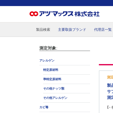
製品検索
主要取扱ブランド
代理店一覧
ホーム
お気に入り
お買い物カゴ
ご注文
マイペー
測定対象:
アレルゲン
特定原材料
測
準特定原材料
製
その他ナッツ類
サ
測
その他アレルゲン
E
カビ毒