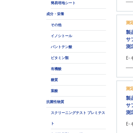
簡易培地シート
成分・栄養
測
その他
製
イノシトール
サ
測
パントテン酸
E-
ビタミン類
有機酸
糖質
測
葉酸
製
抗菌性物質
サ
測
スクリーニングテスト プレミテス
E
ト