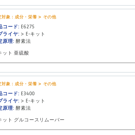
定対象：成分・栄養 > その他
品コード:
E6275
プライヤ:
>
E-キット
定原理:
酵素法
-キット 亜硫酸
定対象：成分・栄養 > その他
品コード:
E3400
プライヤ:
>
E-キット
定原理:
酵素法
-キット グルコースリムーバー