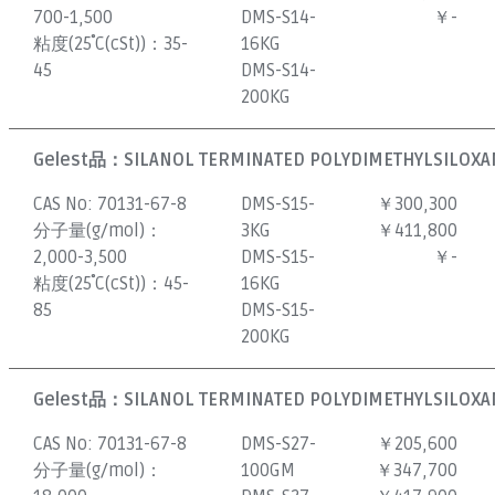
700-1,500
DMS-S14-
￥-
粘度(25˚C(cSt))：
35-
16KG
45
DMS-S14-
200KG
Gelest品：
SILANOL TERMINATED POLYDIMETHYLSILOXAN
CAS No:
70131-67-8
DMS-S15-
￥300,300
分子量(g/mol)：
3KG
￥411,800
2,000-3,500
DMS-S15-
￥-
粘度(25˚C(cSt))：
45-
16KG
85
DMS-S15-
200KG
Gelest品：
SILANOL TERMINATED POLYDIMETHYLSILOXAN
CAS No:
70131-67-8
DMS-S27-
￥205,600
分子量(g/mol)：
100GM
￥347,700