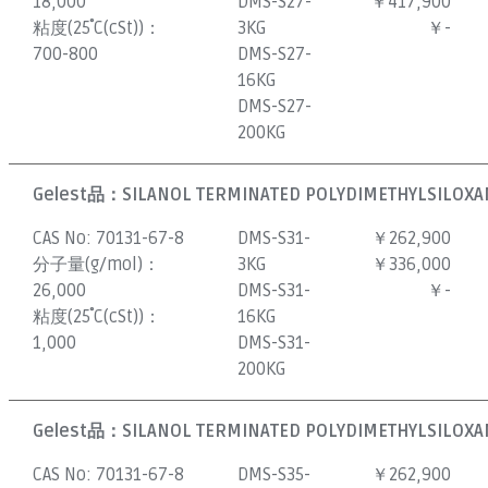
18,000
DMS-S27-
￥417,900
粘度(25˚C(cSt))：
3KG
￥-
700-800
DMS-S27-
16KG
DMS-S27-
200KG
Gelest品：
SILANOL TERMINATED POLYDIMETHYLSILOXAN
CAS No:
70131-67-8
DMS-S31-
￥262,900
分子量(g/mol)：
3KG
￥336,000
26,000
DMS-S31-
￥-
粘度(25˚C(cSt))：
16KG
1,000
DMS-S31-
200KG
Gelest品：
SILANOL TERMINATED POLYDIMETHYLSILOXAN
CAS No:
70131-67-8
DMS-S35-
￥262,900