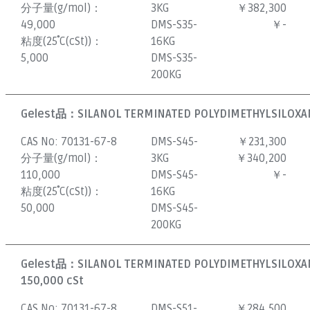
分子量(g/mol)：
3KG
￥382,300
49,000
DMS-S35-
￥-
粘度(25˚C(cSt))：
16KG
5,000
DMS-S35-
200KG
Gelest品：
SILANOL TERMINATED POLYDIMETHYLSILOXAN
CAS No:
70131-67-8
DMS-S45-
￥231,300
分子量(g/mol)：
3KG
￥340,200
110,000
DMS-S45-
￥-
粘度(25˚C(cSt))：
16KG
50,000
DMS-S45-
200KG
Gelest品：
SILANOL TERMINATED POLYDIMETHYLSILOXAN
150,000 cSt
CAS No:
70131-67-8
DMS-S51-
￥284,500