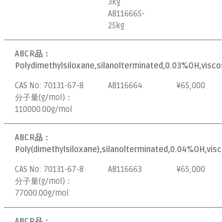
3kg
AB116665-
25kg
ABCR品：
Polydimethylsiloxane,silanolterminated,0.03%OH,visco
CAS No:
70131-67-8
AB116664
¥
65,000
分子量(g/mol)：
110000.00g/mol
ABCR品：
Poly(dimethylsiloxane),silanolterminated,0.04%OH,visc
CAS No:
70131-67-8
AB116663
¥
65,000
分子量(g/mol)：
77000.00g/mol
ABCR品：