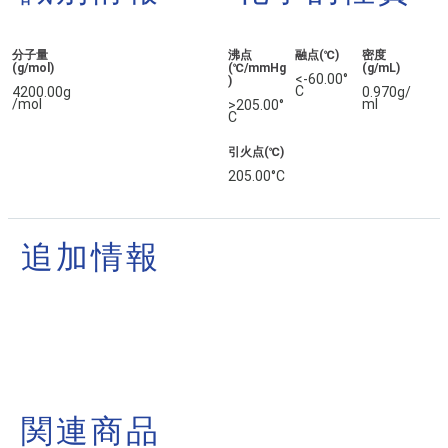
分子量
沸点
融点(℃)
密度
(g/mol)
(℃/mmHg
(g/mL)
<-60.00°
)
C
4200.00g
0.970g/
/mol
ml
>205.00°
C
引火点(℃)
205.00°C
追加情報
関連商品