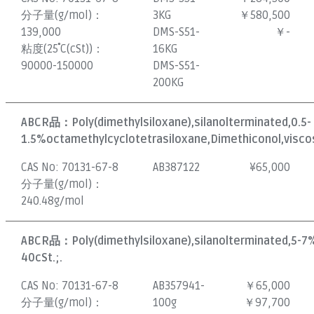
分子量(g/mol)：
3KG
￥580,500
139,000
DMS-S51-
￥-
粘度(25˚C(cSt))：
16KG
90000-150000
DMS-S51-
200KG
ABCR品：
Poly(dimethylsiloxane),silanolterminated,0.5-
1.5%octamethylcyclotetrasiloxane,Dimethiconol,viscos
CAS No:
70131-67-8
AB387122
¥
65,000
分子量(g/mol)：
240.48g/mol
ABCR品：
Poly(dimethylsiloxane),silanolterminated,5-7
40cSt.;.
CAS No:
70131-67-8
AB357941-
￥65,000
分子量(g/mol)：
100g
￥97,700