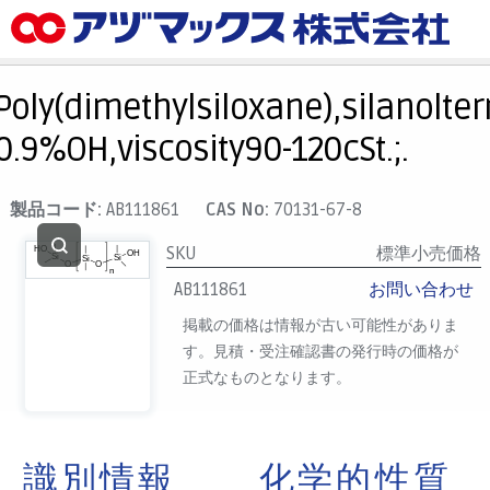
メニュー
ホーム
Poly(dimethylsiloxane),silanolte
お気に入り
0.9%OH,viscosity90-120cSt.;.
カート
マイアカウント
製品コード:
AB111861
CAS No:
70131-67-8
主要取扱ブランド
SKU
標準小売価格
代理店一覧
AB111861
お問い合わせ
支払い
掲載の価格は情報が古い可能性がありま
す。見積・受注確認書の発行時の価格が
製品検索
正式なものとなります。
見積発行
識別情報
化学的性質