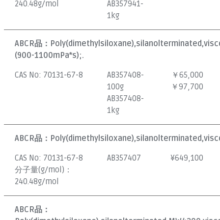
240.48g/mol
AB357941-
1kg
ABCR品：
Poly(dimethylsiloxane),silanolterminated,vis
(900-1100mPa*s);.
CAS No:
70131-67-8
AB357408-
￥65,000
100g
￥97,700
AB357408-
1kg
ABCR品：
Poly(dimethylsiloxane),silanolterminated,visc
CAS No:
70131-67-8
AB357407
¥
649,100
分子量(g/mol)：
240.48g/mol
ABCR品：