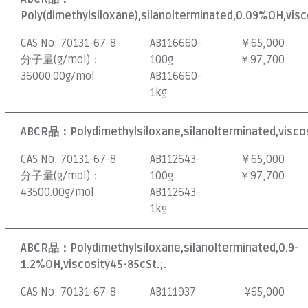
Poly(dimethylsiloxane),silanolterminated,0.09%OH,visc
CAS No:
70131-67-8
AB116660-
￥65,000
分子量(g/mol)：
100g
￥97,700
36000.00g/mol
AB116660-
1kg
ABCR品：
Polydimethylsiloxane,silanolterminated,visco
CAS No:
70131-67-8
AB112643-
￥65,000
分子量(g/mol)：
100g
￥97,700
43500.00g/mol
AB112643-
1kg
ABCR品：
Polydimethylsiloxane,silanolterminated,0.9-
1.2%OH,viscosity45-85cSt.;.
CAS No:
70131-67-8
AB111937
¥
65,000