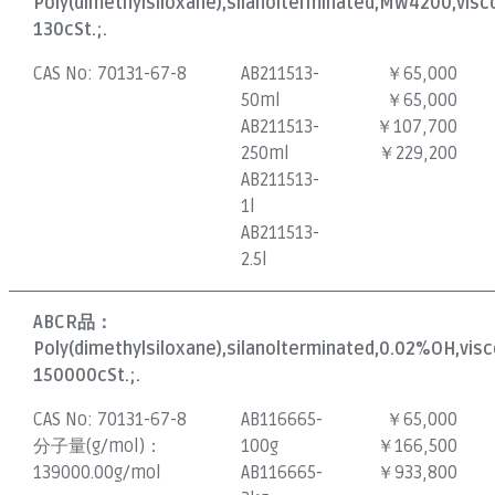
Poly(dimethylsiloxane),silanolterminated,MW4200,visc
130cSt.;.
CAS No:
70131-67-8
AB211513-
￥65,000
50ml
￥65,000
AB211513-
￥107,700
250ml
￥229,200
AB211513-
1l
AB211513-
2.5l
ABCR品：
Poly(dimethylsiloxane),silanolterminated,0.02%OH,vis
150000cSt.;.
CAS No:
70131-67-8
AB116665-
￥65,000
分子量(g/mol)：
100g
￥166,500
139000.00g/mol
AB116665-
￥933,800