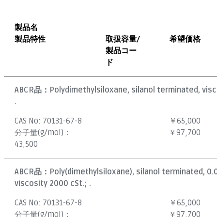
製品名
製品特性
取扱容量/
希望価格
製品コー
ド
ABCR品：
Polydimethylsiloxane, silanol terminated, visc
.
CAS No:
70131-67-8
￥65,000
分子量(g/mol)：
￥97,700
43,500
ABCR品：
Poly(dimethylsiloxane), silanol terminated, 0
viscosity 2000 cSt.; .
CAS No:
70131-67-8
￥65,000
分子量(g/mol)：
￥97,700