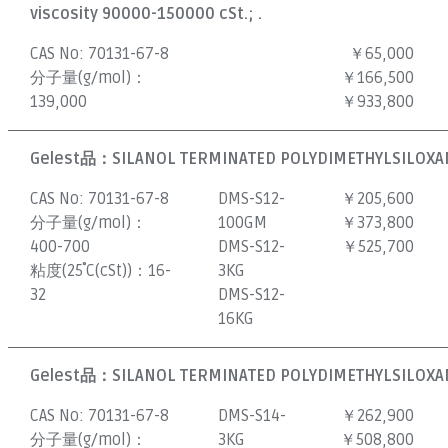
viscosity 90000-150000 cSt.; .
CAS No:
70131-67-8
￥65,000
分子量(g/mol)：
￥166,500
139,000
￥933,800
Gelest品：
SILANOL TERMINATED POLYDIMETHYLSILOXAN
CAS No:
70131-67-8
DMS-S12-
￥205,600
分子量(g/mol)：
100GM
￥373,800
400-700
DMS-S12-
￥525,700
粘度(25˚C(cSt))：
16-
3KG
32
DMS-S12-
16KG
Gelest品：
SILANOL TERMINATED POLYDIMETHYLSILOXAN
CAS No:
70131-67-8
DMS-S14-
￥262,900
分子量(g/mol)：
3KG
￥508,800