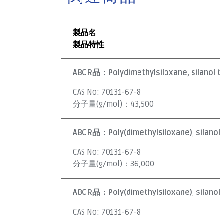
製品名
製品特性
ABCR品：
Polydimethylsiloxane, silanol 
CAS No:
70131-67-8
分子量(g/mol)：
43,500
ABCR品：
Poly(dimethylsiloxane), silano
CAS No:
70131-67-8
分子量(g/mol)：
36,000
ABCR品：
Poly(dimethylsiloxane), silano
CAS No:
70131-67-8