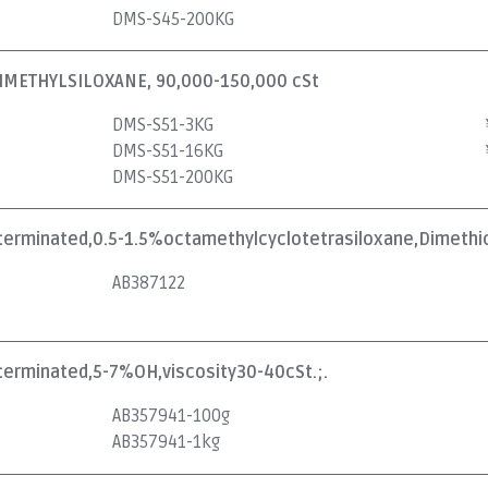
DMS-S45-200KG
METHYLSILOXANE, 90,000-150,000 cSt
DMS-S51-3KG
DMS-S51-16KG
DMS-S51-200KG
lterminated,0.5-1.5%octamethylcyclotetrasiloxane,Dimethic
AB387122
lterminated,5-7%OH,viscosity30-40cSt.;.
AB357941-100g
AB357941-1kg