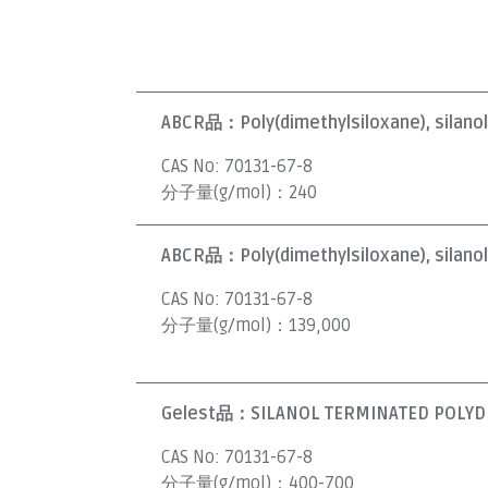
ABCR品：
Poly(dimethylsiloxane), silano
CAS No:
70131-67-8
分子量(g/mol)：
240
ABCR品：
Poly(dimethylsiloxane), silano
CAS No:
70131-67-8
分子量(g/mol)：
139,000
Gelest品：
SILANOL TERMINATED POLYDI
CAS No:
70131-67-8
分子量(g/mol)：
400-700