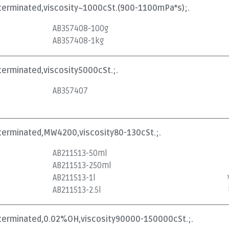
olterminated,viscosity~1000cSt.(900-1100mPa*s);.
AB357408-100g
AB357408-1kg
lterminated,viscosity5000cSt.;.
AB357407
lterminated,MW4200,viscosity80-130cSt.;.
AB211513-50ml
AB211513-250ml
AB211513-1l
AB211513-2.5l
olterminated,0.02%OH,viscosity90000-150000cSt.;.