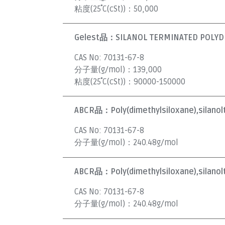
粘度(25˚C(cSt))：
50,000
Gelest品：
SILANOL TERMINATED POLYDI
CAS No:
70131-67-8
分子量(g/mol)：
139,000
粘度(25˚C(cSt))：
90000-150000
ABCR品：
Poly(dimethylsiloxane),silano
CAS No:
70131-67-8
分子量(g/mol)：
240.48g/mol
ABCR品：
Poly(dimethylsiloxane),silano
CAS No:
70131-67-8
分子量(g/mol)：
240.48g/mol