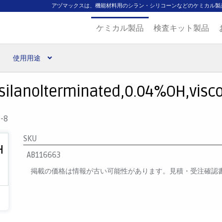
アヅマックスは、機能材料用のシラン・シリコーンなどのケミカル製
ケミカル製品
検査キット製品
使用用途
扱ブランド
代理店一覧
支払い
製品検索
見積発行
silanolterminated,0.04%OH,viscos
-8
SKU
AB116663
掲載の価格は情報が古い可能性があります。見積・受注確認